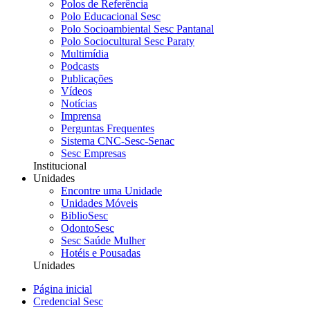
Polos de Referência
Polo Educacional Sesc
Polo Socioambiental Sesc Pantanal
Polo Sociocultural Sesc Paraty
Multimídia
Podcasts
Publicações
Vídeos
Notícias
Imprensa
Perguntas Frequentes
Sistema CNC-Sesc-Senac
Sesc Empresas
Institucional
Unidades
Encontre uma Unidade
Unidades Móveis
BiblioSesc
OdontoSesc
Sesc Saúde Mulher
Hotéis e Pousadas
Unidades
Página inicial
Credencial Sesc