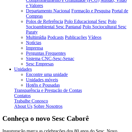
Comprometimento e Gratuidade (PCG)
Missão, Visão
e Valores
Departamento Nacional
Formação e Pesquisa
Portal de
Compras
Polos de Referência
Polo Educacional Sesc
Polo
Socioambiental Sesc Pantanal
Polo Sociocultural Sesc
Paraty
Multimídia
Podcasts
Publicações
Vídeos
Notícias
Imprensa
Perguntas Frequentes
Sistema CNC-Sesc-Senac
Sesc Empresas
Unidades
Encontre uma unidade
Unidades móveis
Hotéis e Pousadas
Transparência e Prestação de Contas
Contatos
Trabalhe Conosco
About Us
Sobre Nosotros
Conheça o novo Sesc Caborê
Inauguração marca as celebrações dos 80 anos do Sesc. Novo