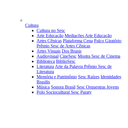
Cultura
Cultura no Sesc
Arte Educação
Mediações Arte Educação
Artes Cênicas
Plataforma Cena
Palco Giratório
Prêmio Sesc de Artes Cênicas
Artes Visuais
Dos Brasis
Audiovisual
CineSesc
Mostra Sesc de Cinema
Biblioteca
BiblioSesc
Literatura
Arte da Palavra
Prêmio Sesc de
Literatura
Memória e Patrimônio
Sesc Raízes
Identidades
Brasilis
Música
Sonora Brasil
Sesc Orquestras Jovens
Polo Sociocultural Sesc Paraty