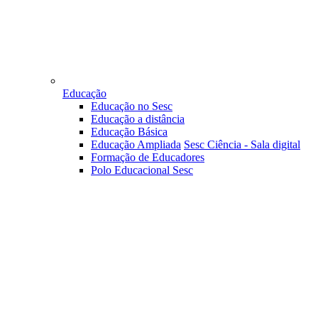
Educação
Educação no Sesc
Educação a distância
Educação Básica
Educação Ampliada
Sesc Ciência - Sala digital
Formação de Educadores
Polo Educacional Sesc