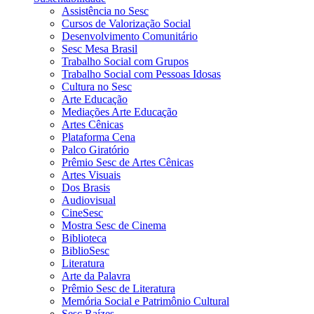
Assistência no Sesc
Cursos de Valorização Social
Desenvolvimento Comunitário
Sesc Mesa Brasil
Trabalho Social com Grupos
Trabalho Social com Pessoas Idosas
Cultura no Sesc
Arte Educação
Mediações Arte Educação
Artes Cênicas
Plataforma Cena
Palco Giratório
Prêmio Sesc de Artes Cênicas
Artes Visuais
Dos Brasis
Audiovisual
CineSesc
Mostra Sesc de Cinema
Biblioteca
BiblioSesc
Literatura
Arte da Palavra
Prêmio Sesc de Literatura
Memória Social e Patrimônio Cultural
Sesc Raízes