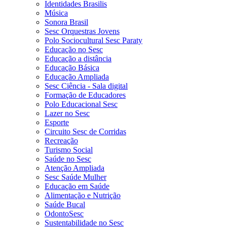
Identidades Brasilis
Música
Sonora Brasil
Sesc Orquestras Jovens
Polo Sociocultural Sesc Paraty
Educação no Sesc
Educação a distância
Educação Básica
Educação Ampliada
Sesc Ciência - Sala digital
Formação de Educadores
Polo Educacional Sesc
Lazer no Sesc
Esporte
Circuito Sesc de Corridas
Recreação
Turismo Social
Saúde no Sesc
Atenção Ampliada
Sesc Saúde Mulher
Educação em Saúde
Alimentação e Nutrição
Saúde Bucal
OdontoSesc
Sustentabilidade no Sesc