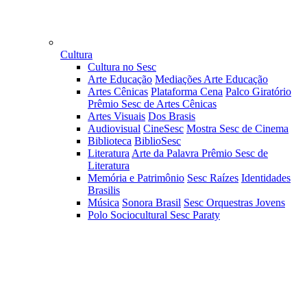
Cultura
Cultura no Sesc
Arte Educação
Mediações Arte Educação
Artes Cênicas
Plataforma Cena
Palco Giratório
Prêmio Sesc de Artes Cênicas
Artes Visuais
Dos Brasis
Audiovisual
CineSesc
Mostra Sesc de Cinema
Biblioteca
BiblioSesc
Literatura
Arte da Palavra
Prêmio Sesc de
Literatura
Memória e Patrimônio
Sesc Raízes
Identidades
Brasilis
Música
Sonora Brasil
Sesc Orquestras Jovens
Polo Sociocultural Sesc Paraty