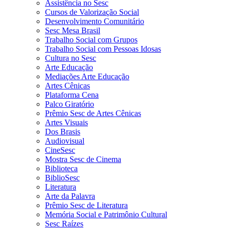
Assistência no Sesc
Cursos de Valorização Social
Desenvolvimento Comunitário
Sesc Mesa Brasil
Trabalho Social com Grupos
Trabalho Social com Pessoas Idosas
Cultura no Sesc
Arte Educação
Mediações Arte Educação
Artes Cênicas
Plataforma Cena
Palco Giratório
Prêmio Sesc de Artes Cênicas
Artes Visuais
Dos Brasis
Audiovisual
CineSesc
Mostra Sesc de Cinema
Biblioteca
BiblioSesc
Literatura
Arte da Palavra
Prêmio Sesc de Literatura
Memória Social e Patrimônio Cultural
Sesc Raízes