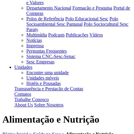
e Valores
Departamento Nacional
Formação e Pesquisa
Portal de
Compras
Polos de Referência
Polo Educacional Sesc
Polo
Socioambiental Sesc Pantanal
Polo Sociocultural Sesc
Paraty
Multimídia
Podcasts
Publicações
Vídeos
Notícias
Imprensa
Perguntas Frequentes
Sistema CNC-Sesc-Senac
Sesc Empresas
Unidades
Encontre uma unidade
Unidades móveis
Hotéis e Pousadas
Transparência e Prestação de Contas
Contatos
Trabalhe Conosco
About Us
Sobre Nosotros
Alimentação e Nutrição