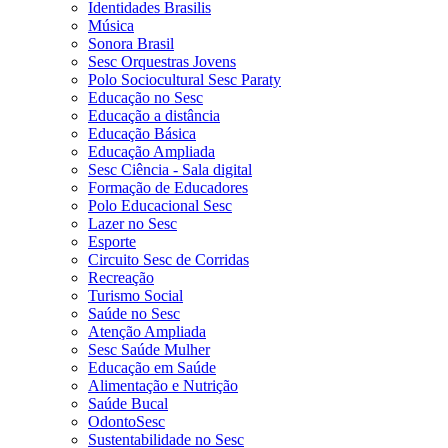
Identidades Brasilis
Música
Sonora Brasil
Sesc Orquestras Jovens
Polo Sociocultural Sesc Paraty
Educação no Sesc
Educação a distância
Educação Básica
Educação Ampliada
Sesc Ciência - Sala digital
Formação de Educadores
Polo Educacional Sesc
Lazer no Sesc
Esporte
Circuito Sesc de Corridas
Recreação
Turismo Social
Saúde no Sesc
Atenção Ampliada
Sesc Saúde Mulher
Educação em Saúde
Alimentação e Nutrição
Saúde Bucal
OdontoSesc
Sustentabilidade no Sesc