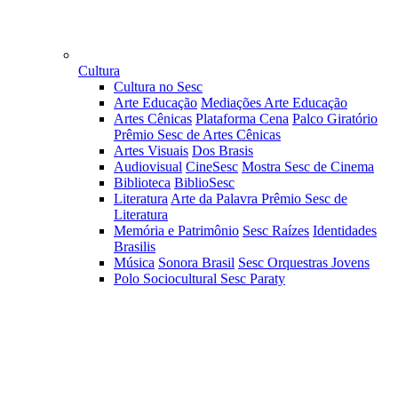
Cultura
Cultura no Sesc
Arte Educação
Mediações Arte Educação
Artes Cênicas
Plataforma Cena
Palco Giratório
Prêmio Sesc de Artes Cênicas
Artes Visuais
Dos Brasis
Audiovisual
CineSesc
Mostra Sesc de Cinema
Biblioteca
BiblioSesc
Literatura
Arte da Palavra
Prêmio Sesc de
Literatura
Memória e Patrimônio
Sesc Raízes
Identidades
Brasilis
Música
Sonora Brasil
Sesc Orquestras Jovens
Polo Sociocultural Sesc Paraty