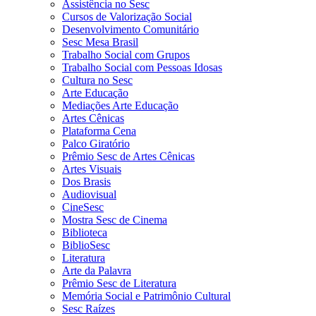
Assistência no Sesc
Cursos de Valorização Social
Desenvolvimento Comunitário
Sesc Mesa Brasil
Trabalho Social com Grupos
Trabalho Social com Pessoas Idosas
Cultura no Sesc
Arte Educação
Mediações Arte Educação
Artes Cênicas
Plataforma Cena
Palco Giratório
Prêmio Sesc de Artes Cênicas
Artes Visuais
Dos Brasis
Audiovisual
CineSesc
Mostra Sesc de Cinema
Biblioteca
BiblioSesc
Literatura
Arte da Palavra
Prêmio Sesc de Literatura
Memória Social e Patrimônio Cultural
Sesc Raízes