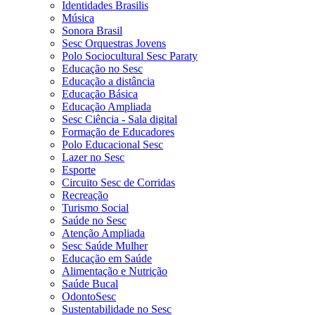
Identidades Brasilis
Música
Sonora Brasil
Sesc Orquestras Jovens
Polo Sociocultural Sesc Paraty
Educação no Sesc
Educação a distância
Educação Básica
Educação Ampliada
Sesc Ciência - Sala digital
Formação de Educadores
Polo Educacional Sesc
Lazer no Sesc
Esporte
Circuito Sesc de Corridas
Recreação
Turismo Social
Saúde no Sesc
Atenção Ampliada
Sesc Saúde Mulher
Educação em Saúde
Alimentação e Nutrição
Saúde Bucal
OdontoSesc
Sustentabilidade no Sesc