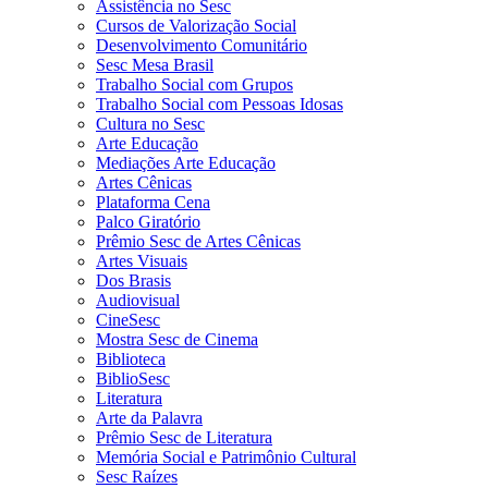
Assistência no Sesc
Cursos de Valorização Social
Desenvolvimento Comunitário
Sesc Mesa Brasil
Trabalho Social com Grupos
Trabalho Social com Pessoas Idosas
Cultura no Sesc
Arte Educação
Mediações Arte Educação
Artes Cênicas
Plataforma Cena
Palco Giratório
Prêmio Sesc de Artes Cênicas
Artes Visuais
Dos Brasis
Audiovisual
CineSesc
Mostra Sesc de Cinema
Biblioteca
BiblioSesc
Literatura
Arte da Palavra
Prêmio Sesc de Literatura
Memória Social e Patrimônio Cultural
Sesc Raízes