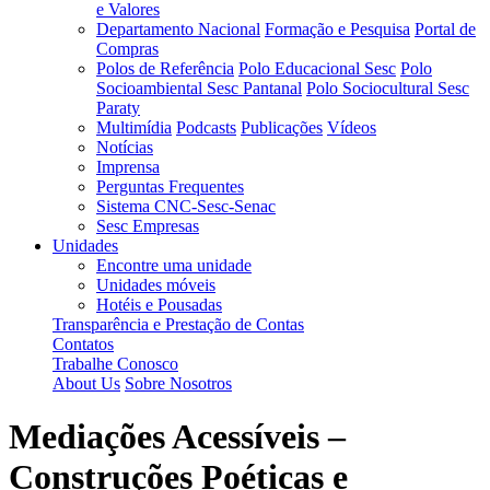
e Valores
Departamento Nacional
Formação e Pesquisa
Portal de
Compras
Polos de Referência
Polo Educacional Sesc
Polo
Socioambiental Sesc Pantanal
Polo Sociocultural Sesc
Paraty
Multimídia
Podcasts
Publicações
Vídeos
Notícias
Imprensa
Perguntas Frequentes
Sistema CNC-Sesc-Senac
Sesc Empresas
Unidades
Encontre uma unidade
Unidades móveis
Hotéis e Pousadas
Transparência e Prestação de Contas
Contatos
Trabalhe Conosco
About Us
Sobre Nosotros
Mediações Acessíveis –
Construções Poéticas e