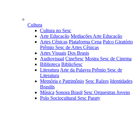
Cultura
Cultura no Sesc
Arte Educação
Mediações Arte Educação
Artes Cênicas
Plataforma Cena
Palco Giratório
Prêmio Sesc de Artes Cênicas
Artes Visuais
Dos Brasis
Audiovisual
CineSesc
Mostra Sesc de Cinema
Biblioteca
BiblioSesc
Literatura
Arte da Palavra
Prêmio Sesc de
Literatura
Memória e Patrimônio
Sesc Raízes
Identidades
Brasilis
Música
Sonora Brasil
Sesc Orquestras Jovens
Polo Sociocultural Sesc Paraty