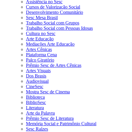
Assistência no Sesc
Cursos de Valorização Social
Desenvolvimento Comunitário
Sesc Mesa Brasil
Trabalho Social com Grupos
Trabalho Social com Pessoas Idosas
Cultura no Sesc
Arte Educação
Mediações Arte Educação
Artes Cênicas
Plataforma Cena
Palco Giratório
Prêmio Sesc de Artes Cênicas
Artes Visuais
Dos Brasis
Audiovisual
CineSesc
Mostra Sesc de Cinema
Biblioteca
BiblioSesc
Literatura
Arte da Palavra
Prêmio Sesc de Literatura
Memória Social e Patrimônio Cultural
Sesc Raízes