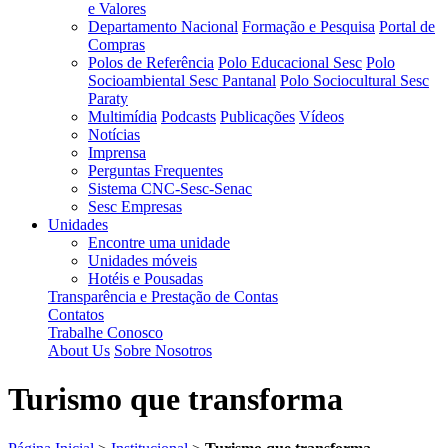
e Valores
Departamento Nacional
Formação e Pesquisa
Portal de
Compras
Polos de Referência
Polo Educacional Sesc
Polo
Socioambiental Sesc Pantanal
Polo Sociocultural Sesc
Paraty
Multimídia
Podcasts
Publicações
Vídeos
Notícias
Imprensa
Perguntas Frequentes
Sistema CNC-Sesc-Senac
Sesc Empresas
Unidades
Encontre uma unidade
Unidades móveis
Hotéis e Pousadas
Transparência e Prestação de Contas
Contatos
Trabalhe Conosco
About Us
Sobre Nosotros
Turismo que transforma