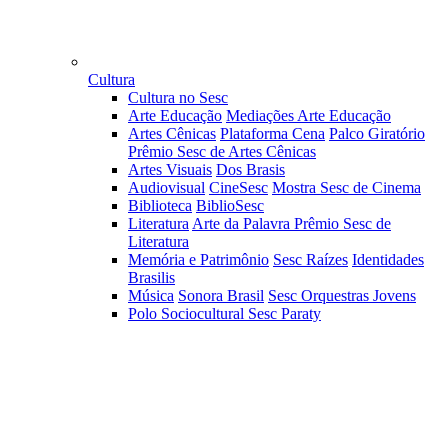
Cultura
Cultura no Sesc
Arte Educação
Mediações Arte Educação
Artes Cênicas
Plataforma Cena
Palco Giratório
Prêmio Sesc de Artes Cênicas
Artes Visuais
Dos Brasis
Audiovisual
CineSesc
Mostra Sesc de Cinema
Biblioteca
BiblioSesc
Literatura
Arte da Palavra
Prêmio Sesc de
Literatura
Memória e Patrimônio
Sesc Raízes
Identidades
Brasilis
Música
Sonora Brasil
Sesc Orquestras Jovens
Polo Sociocultural Sesc Paraty