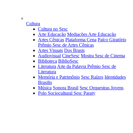
Cultura
Cultura no Sesc
Arte Educação
Mediações Arte Educação
Artes Cênicas
Plataforma Cena
Palco Giratório
Prêmio Sesc de Artes Cênicas
Artes Visuais
Dos Brasis
Audiovisual
CineSesc
Mostra Sesc de Cinema
Biblioteca
BiblioSesc
Literatura
Arte da Palavra
Prêmio Sesc de
Literatura
Memória e Patrimônio
Sesc Raízes
Identidades
Brasilis
Música
Sonora Brasil
Sesc Orquestras Jovens
Polo Sociocultural Sesc Paraty