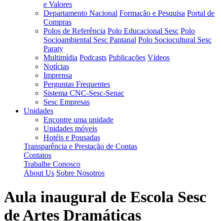
e Valores
Departamento Nacional
Formação e Pesquisa
Portal de
Compras
Polos de Referência
Polo Educacional Sesc
Polo
Socioambiental Sesc Pantanal
Polo Sociocultural Sesc
Paraty
Multimídia
Podcasts
Publicações
Vídeos
Notícias
Imprensa
Perguntas Frequentes
Sistema CNC-Sesc-Senac
Sesc Empresas
Unidades
Encontre uma unidade
Unidades móveis
Hotéis e Pousadas
Transparência e Prestação de Contas
Contatos
Trabalhe Conosco
About Us
Sobre Nosotros
Aula inaugural de Escola Sesc
de Artes Dramáticas