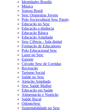
Identidades Brasilis
Música
Sonora Brasil
Sesc Orquestras Jovens
Polo Sociocultural Sesc Paraty
Educação no Sesc
Educação a distância
Educação Básica
Educação Ampliada
Sesc Ciência - Sala digital
Formação de Educadores
Polo Educacional Sesc
Lazer no Sesc
Esporte
Circuito Sesc de Corridas
Recreação
Turismo Social
Saúde no Sesc
Atenção Ampliada
Sesc Saúde Mulher
Educação em Saúde
Alimentação e Nutrição
Saúde Bucal
OdontoSesc
Sustentabilidade no Sesc