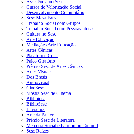
Assistência no Sesc
Cursos de Valorização Social
Desenvolvimento Comunitário
Sesc Mesa Brasil
Trabalho Social com Grupos
Trabalho Social com Pessoas Idosas
Cultura no Sesc
Arte Educação
Mediações Arte Educação
Artes Cênicas
Plataforma Cena
Palco Giratório
Prêmio Sesc de Artes Cênicas
Artes Visuais
Dos Brasis
Audiovisual
CineSesc
Mostra Sesc de Cinema
Biblioteca
BiblioSesc
Literatura
Arte da Palavra
Prêmio Sesc de Literatura
Memória Social e Patrimônio Cultural
Sesc Raízes