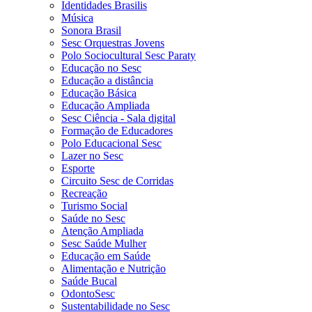
Identidades Brasilis
Música
Sonora Brasil
Sesc Orquestras Jovens
Polo Sociocultural Sesc Paraty
Educação no Sesc
Educação a distância
Educação Básica
Educação Ampliada
Sesc Ciência - Sala digital
Formação de Educadores
Polo Educacional Sesc
Lazer no Sesc
Esporte
Circuito Sesc de Corridas
Recreação
Turismo Social
Saúde no Sesc
Atenção Ampliada
Sesc Saúde Mulher
Educação em Saúde
Alimentação e Nutrição
Saúde Bucal
OdontoSesc
Sustentabilidade no Sesc