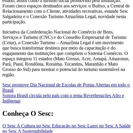
estado, assim como o turismo social promovido pela instituição.
Foram cinco espaços destinados aos serviços: o Bulixo, a Central de
Relacionamento com o Cliente, atividades recreativas, estande Sesc
Salgadeira e o Conexão Turismo Amazônia Legal, novidade nesta
participação.
Iniciativa da Confederação Nacional do Comércio de Bens,
Serviços e Turismo (CNC) e do Conselho Empresarial de Turismo
(Cetur), o Conexão Turismo – Amazônia Legal é um movimento
que busca transformar destinos por meio da capacitação e do
engajamento das instituições que compõem o Sistema Comércio. O
espaço integrou 11 estados (Mato Grosso, Acre, Amapá, Amazonas,
Pará, Piauí, Rondônia, Roraima, Tocantins, Maranhão e Mato
Grosso do Sul) para mostrar o potencial do turismo sustentável na
região.
Navegação
Sesc promove Dia Nacional de Escolas de Portas Abertas em todo o
Brasil
de
Sonora Brasil circula pelo país com o tema Reverberações Afro e
Post
Indígenas
Conheça O Sesc:
O Sesc
A Cultura no Sesc
Educação no Sesc
Lazer no Sesc
A Saúde
no Sesc
A Sustentabilidade