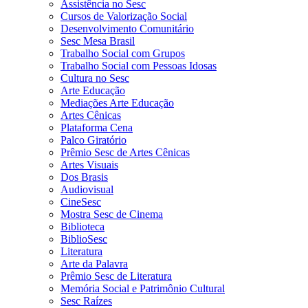
Assistência no Sesc
Cursos de Valorização Social
Desenvolvimento Comunitário
Sesc Mesa Brasil
Trabalho Social com Grupos
Trabalho Social com Pessoas Idosas
Cultura no Sesc
Arte Educação
Mediações Arte Educação
Artes Cênicas
Plataforma Cena
Palco Giratório
Prêmio Sesc de Artes Cênicas
Artes Visuais
Dos Brasis
Audiovisual
CineSesc
Mostra Sesc de Cinema
Biblioteca
BiblioSesc
Literatura
Arte da Palavra
Prêmio Sesc de Literatura
Memória Social e Patrimônio Cultural
Sesc Raízes