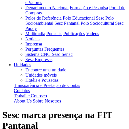
e Valores
Departamento Nacional
Formação e Pesquisa
Portal de
Compras
Polos de Referência
Polo Educacional Sesc
Polo
Socioambiental Sesc Pantanal
Polo Sociocultural Sesc
Paraty
Multimídia
Podcasts
Publicações
Vídeos
Notícias
Imprensa
Perguntas Frequentes
Sistema CNC-Sesc-Senac
Sesc Empresas
Unidades
Encontre uma unidade
Unidades móveis
Hotéis e Pousadas
Transparência e Prestação de Contas
Contatos
Trabalhe Conosco
About Us
Sobre Nosotros
Sesc marca presença na FIT
Pantanal