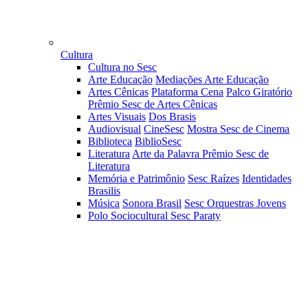
Cultura
Cultura no Sesc
Arte Educação
Mediações Arte Educação
Artes Cênicas
Plataforma Cena
Palco Giratório
Prêmio Sesc de Artes Cênicas
Artes Visuais
Dos Brasis
Audiovisual
CineSesc
Mostra Sesc de Cinema
Biblioteca
BiblioSesc
Literatura
Arte da Palavra
Prêmio Sesc de
Literatura
Memória e Patrimônio
Sesc Raízes
Identidades
Brasilis
Música
Sonora Brasil
Sesc Orquestras Jovens
Polo Sociocultural Sesc Paraty