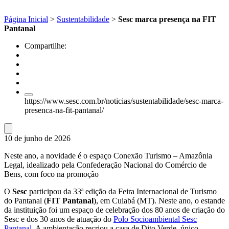
Página Inicial
>
Sustentabilidade
>
Sesc marca presença na FIT
Pantanal
Compartilhe:
https://www.sesc.com.br/noticias/sustentabilidade/sesc-marca-
presenca-na-fit-pantanal/
10 de junho de 2026
Neste ano, a novidade é o espaço Conexão Turismo – Amazônia
Legal, idealizado pela Confederação Nacional do Comércio de
Bens, com foco na promoção
O
Sesc
participou da 33ª edição da Feira Internacional de Turismo
do Pantanal (
FIT Pantanal
), em Cuiabá (MT). Neste ano, o estande
da instituição foi um espaço de celebração dos 80 anos de criação do
Sesc e dos 30 anos de atuação do
Polo Socioambiental Sesc
Pantanal
. A ambientação recriou a casa de Dito Verde, único