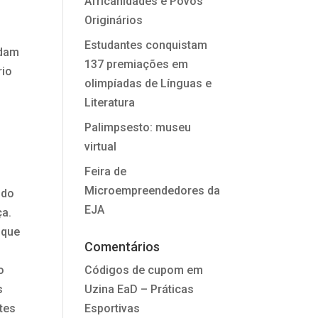
Africanidades e Povos
Originários
Estudantes conquistam
udam
137 premiações em
rio
olimpíadas de Línguas e
Literatura
Palimpsesto: museu
virtual
Feira de
Microempreendedores da
 do
EJA
ça.
 que
Comentários
o
Códigos de cupom
em
s
Uzina EaD – Práticas
tes
Esportivas