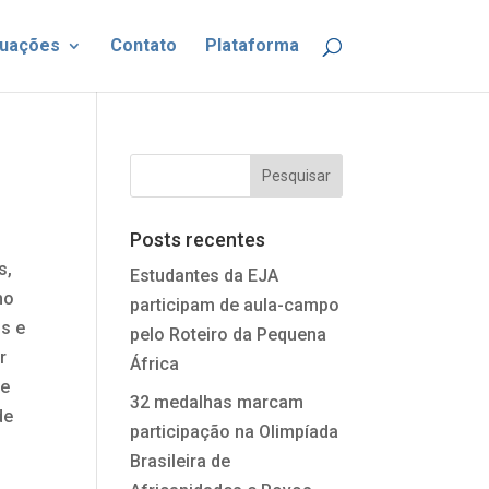
uações
Contato
Plataforma
Posts recentes
s,
Estudantes da EJA
mo
participam de aula-campo
s e
pelo Roteiro da Pequena
r
África
re
32 medalhas marcam
de
participação na Olimpíada
Brasileira de