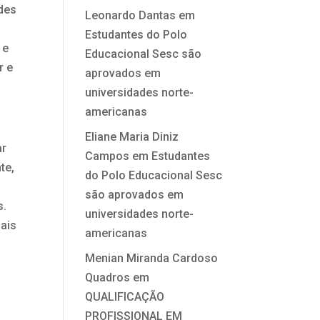
ades
Leonardo Dantas
em
Estudantes do Polo
 e
Educacional Sesc são
r e
aprovados em
universidades norte-
americanas
Eliane Maria Diniz
ar
Campos
em
Estudantes
te,
do Polo Educacional Sesc
são aprovados em
s.
universidades norte-
mais
americanas
Menian Miranda Cardoso
Quadros
em
QUALIFICAÇÃO
PROFISSIONAL EM