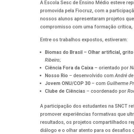
A Escola Sesc de Ensino Médio esteve re
promovida pela Fiocruz, com a participaç
nossos alunos apresentaram projetos que 
compromisso com uma formação crítica, c
Entre os trabalhos expostos, estiveram:
Biomas do Brasil – Olhar artificial, gr
Ribeiro
;
Ciência Fora da Caixa
– orientado por
N
Nosso Rio
– desenvolvido com
André de
Jovem ONU/COP 30
– com
Guilherme P
Clube de Ciências
– coordenado por
Ro
A participação dos estudantes na SNCT r
promover experiências formativas que ult
resultados, os projetos compartilhados r
diálogo e o olhar atento para os desafios