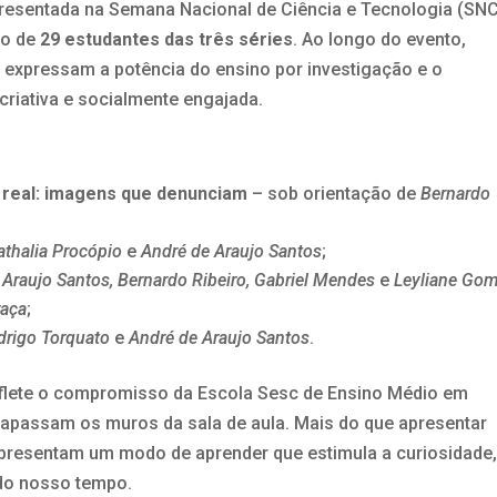
presentada na Semana Nacional de Ciência e Tecnologia (SNC
ão de
29 estudantes das três séries
. Ao longo do evento,
expressam a potência do ensino por investigação e o
riativa e socialmente engajada.
ito real: imagens que denunciam
– sob orientação de
Bernardo
athalia Procópio
e
André de Araujo Santos
;
 Araujo Santos, Bernardo Ribeiro, Gabriel Mendes
e
Leyliane Go
raça
;
drigo Torquato
e
André de Araujo Santos
.
eflete o compromisso da Escola Sesc de Ensino Médio em
rapassam os muros da sala de aula. Mais do que apresentar
epresentam um modo de aprender que estimula a curiosidade,
 do nosso tempo.