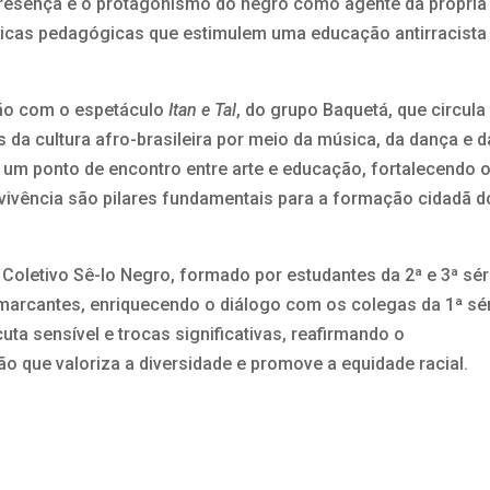
presença e o protagonismo do negro como agente da própria
áticas pedagógicas que estimulem uma educação antirracista
.
ão com o espetáculo
Itan e Tal
, do grupo Baquetá, que circula
 da cultura afro-brasileira por meio da música, da dança e d
ar um ponto de encontro entre arte e educação, fortalecendo 
 vivência são pilares fundamentais para a formação cidadã 
 Coletivo Sê-lo Negro, formado por estudantes da 2ª e 3ª sér
 marcantes, enriquecendo o diálogo com os colegas da 1ª sér
uta sensível e trocas significativas, reafirmando o
que valoriza a diversidade e promove a equidade racial.