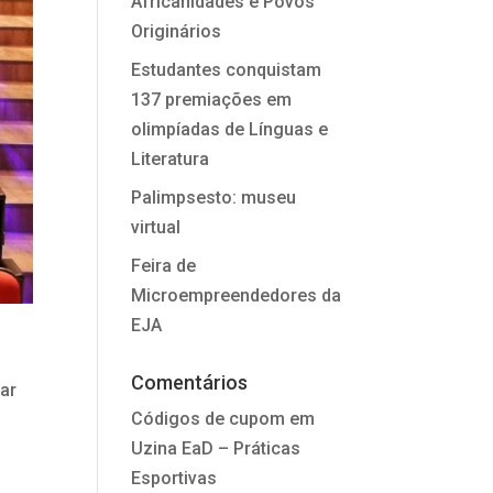
Africanidades e Povos
Originários
Estudantes conquistam
137 premiações em
olimpíadas de Línguas e
Literatura
Palimpsesto: museu
virtual
Feira de
Microempreendedores da
EJA
Comentários
har
Códigos de cupom
em
Uzina EaD – Práticas
Esportivas