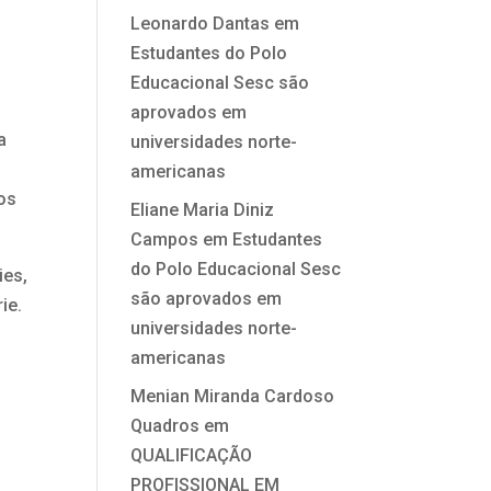
Leonardo Dantas
em
Estudantes do Polo
Educacional Sesc são
aprovados em
a
universidades norte-
o
americanas
dos
Eliane Maria Diniz
Campos
em
Estudantes
do Polo Educacional Sesc
ies,
são aprovados em
ie.
universidades norte-
americanas
Menian Miranda Cardoso
Quadros
em
QUALIFICAÇÃO
PROFISSIONAL EM