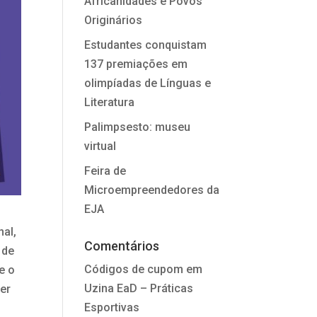
Africanidades e Povos
Originários
Estudantes conquistam
137 premiações em
olimpíadas de Línguas e
Literatura
Palimpsesto: museu
virtual
Feira de
Microempreendedores da
EJA
nal,
Comentários
 de
Códigos de cupom
em
e o
Uzina EaD – Práticas
cer
Esportivas