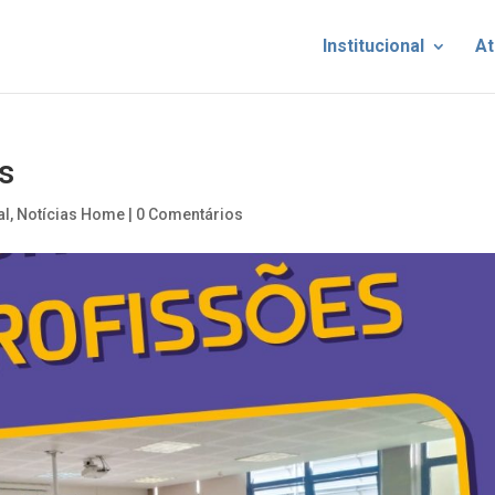
Institucional
At
s
al
,
Notícias Home
|
0 Comentários