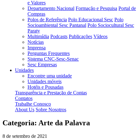
e Valores
Departamento Nacional
Formação e Pesquisa
Portal de
Compras
Polos de Referência
Polo Educacional Sesc
Polo
Socioambiental Sesc Pantanal
Polo Sociocultural Sesc
Paraty
Multimídia
Podcasts
Publicações
Vídeos
Notícias
Imprensa
Perguntas Frequentes
Sistema CNC-Sesc-Senac
Sesc Empresas
Unidades
Encontre uma unidade
Unidades móveis
Hotéis e Pousadas
Transparência e Prestação de Contas
Contatos
Trabalhe Conosco
About Us
Sobre Nosotros
Categoria:
Arte da Palavra
8 de setembro de 2021