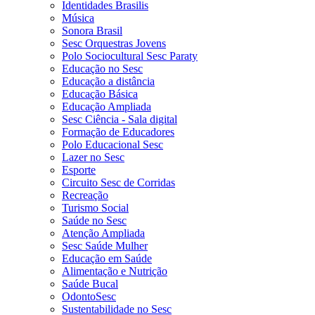
Identidades Brasilis
Música
Sonora Brasil
Sesc Orquestras Jovens
Polo Sociocultural Sesc Paraty
Educação no Sesc
Educação a distância
Educação Básica
Educação Ampliada
Sesc Ciência - Sala digital
Formação de Educadores
Polo Educacional Sesc
Lazer no Sesc
Esporte
Circuito Sesc de Corridas
Recreação
Turismo Social
Saúde no Sesc
Atenção Ampliada
Sesc Saúde Mulher
Educação em Saúde
Alimentação e Nutrição
Saúde Bucal
OdontoSesc
Sustentabilidade no Sesc