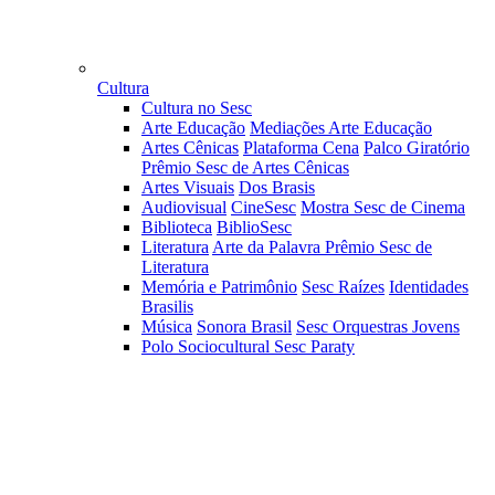
Cultura
Cultura no Sesc
Arte Educação
Mediações Arte Educação
Artes Cênicas
Plataforma Cena
Palco Giratório
Prêmio Sesc de Artes Cênicas
Artes Visuais
Dos Brasis
Audiovisual
CineSesc
Mostra Sesc de Cinema
Biblioteca
BiblioSesc
Literatura
Arte da Palavra
Prêmio Sesc de
Literatura
Memória e Patrimônio
Sesc Raízes
Identidades
Brasilis
Música
Sonora Brasil
Sesc Orquestras Jovens
Polo Sociocultural Sesc Paraty