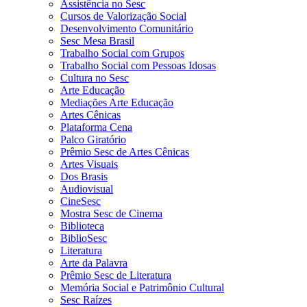
Assistência no Sesc
Cursos de Valorização Social
Desenvolvimento Comunitário
Sesc Mesa Brasil
Trabalho Social com Grupos
Trabalho Social com Pessoas Idosas
Cultura no Sesc
Arte Educação
Mediações Arte Educação
Artes Cênicas
Plataforma Cena
Palco Giratório
Prêmio Sesc de Artes Cênicas
Artes Visuais
Dos Brasis
Audiovisual
CineSesc
Mostra Sesc de Cinema
Biblioteca
BiblioSesc
Literatura
Arte da Palavra
Prêmio Sesc de Literatura
Memória Social e Patrimônio Cultural
Sesc Raízes