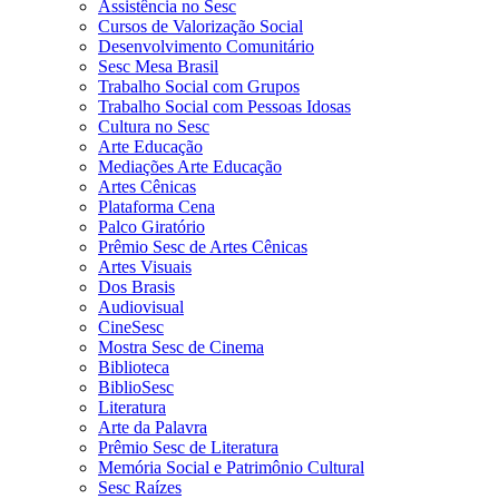
Assistência no Sesc
Cursos de Valorização Social
Desenvolvimento Comunitário
Sesc Mesa Brasil
Trabalho Social com Grupos
Trabalho Social com Pessoas Idosas
Cultura no Sesc
Arte Educação
Mediações Arte Educação
Artes Cênicas
Plataforma Cena
Palco Giratório
Prêmio Sesc de Artes Cênicas
Artes Visuais
Dos Brasis
Audiovisual
CineSesc
Mostra Sesc de Cinema
Biblioteca
BiblioSesc
Literatura
Arte da Palavra
Prêmio Sesc de Literatura
Memória Social e Patrimônio Cultural
Sesc Raízes