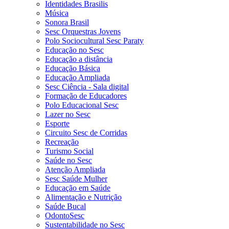
Identidades Brasilis
Música
Sonora Brasil
Sesc Orquestras Jovens
Polo Sociocultural Sesc Paraty
Educação no Sesc
Educação a distância
Educação Básica
Educação Ampliada
Sesc Ciência - Sala digital
Formação de Educadores
Polo Educacional Sesc
Lazer no Sesc
Esporte
Circuito Sesc de Corridas
Recreação
Turismo Social
Saúde no Sesc
Atenção Ampliada
Sesc Saúde Mulher
Educação em Saúde
Alimentação e Nutrição
Saúde Bucal
OdontoSesc
Sustentabilidade no Sesc