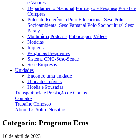
e Valores
Departamento Nacional
Formação e Pesquisa
Portal de
Compras
Polos de Referência
Polo Educacional Sesc
Polo
Socioambiental Sesc Pantanal
Polo Sociocultural Sesc
Paraty
Multimídia
Podcasts
Publicações
Vídeos
Notícias
Imprensa
Perguntas Frequentes
Sistema CNC-Sesc-Senac
Sesc Empresas
Unidades
Encontre uma unidade
Unidades móveis
Hotéis e Pousadas
Transparência e Prestação de Contas
Contatos
Trabalhe Conosco
About Us
Sobre Nosotros
Categoria:
Programa Ecos
10 de abril de 2023