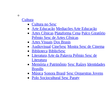
Cultura
Cultura no Sesc
Arte Educação
Mediações Arte Educação
Artes Cênicas
Plataforma Cena
Palco Giratório
Prêmio Sesc de Artes Cênicas
Artes Visuais
Dos Brasis
Audiovisual
CineSesc
Mostra Sesc de Cinema
Biblioteca
BiblioSesc
Literatura
Arte da Palavra
Prêmio Sesc de
Literatura
Memória e Patrimônio
Sesc Raízes
Identidades
Brasilis
Música
Sonora Brasil
Sesc Orquestras Jovens
Polo Sociocultural Sesc Paraty