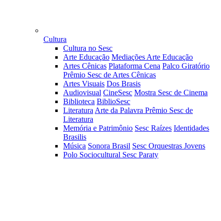
Cultura
Cultura no Sesc
Arte Educação
Mediações Arte Educação
Artes Cênicas
Plataforma Cena
Palco Giratório
Prêmio Sesc de Artes Cênicas
Artes Visuais
Dos Brasis
Audiovisual
CineSesc
Mostra Sesc de Cinema
Biblioteca
BiblioSesc
Literatura
Arte da Palavra
Prêmio Sesc de
Literatura
Memória e Patrimônio
Sesc Raízes
Identidades
Brasilis
Música
Sonora Brasil
Sesc Orquestras Jovens
Polo Sociocultural Sesc Paraty