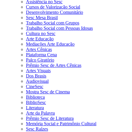
Assistência no Sesc
Cursos de Valorização Social
Desenvolvimento Comunitário
Sesc Mesa Brasil
Trabalho Social com Grupos
Trabalho Social com Pessoas Idosas
Cultura no Sesc
Arte Educação
Mediações Arte Educação
Artes Cênicas
Plataforma Cena
Palco Giratório
Prêmio Sesc de Artes Cênicas
Artes Visuais
Dos Brasis
Audiovisual
CineSesc
Mostra Sesc de Cinema
Biblioteca
BiblioSesc
Literatura
Arte da Palavra
Prêmio Sesc de Literatura
Memória Social e Patrimônio Cultural
Sesc Raízes