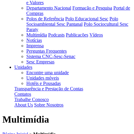
e Valores
Departamento Nacional
Formação e Pesquisa
Portal de
Compras
Polos de Referência
Polo Educacional Sesc
Polo
Socioambiental Sesc Pantanal
Polo Sociocultural Sesc
Paraty
Multimídia
Podcasts
Publicações
Vídeos
Notícias
Imprensa
Perguntas Frequentes
Sistema CNC-Sesc-Senac
Sesc Empresas
Unidades
Encontre uma unidade
Unidades móveis
Hotéis e Pousadas
Transparência e Prestação de Contas
Contatos
Trabalhe Conosco
About Us
Sobre Nosotros
Multimídia