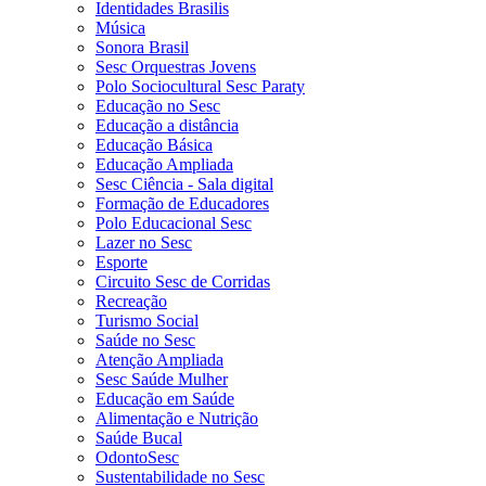
Identidades Brasilis
Música
Sonora Brasil
Sesc Orquestras Jovens
Polo Sociocultural Sesc Paraty
Educação no Sesc
Educação a distância
Educação Básica
Educação Ampliada
Sesc Ciência - Sala digital
Formação de Educadores
Polo Educacional Sesc
Lazer no Sesc
Esporte
Circuito Sesc de Corridas
Recreação
Turismo Social
Saúde no Sesc
Atenção Ampliada
Sesc Saúde Mulher
Educação em Saúde
Alimentação e Nutrição
Saúde Bucal
OdontoSesc
Sustentabilidade no Sesc