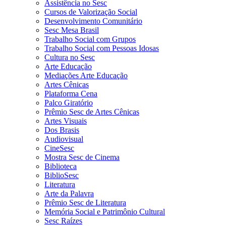
Assistência no Sesc
Cursos de Valorização Social
Desenvolvimento Comunitário
Sesc Mesa Brasil
Trabalho Social com Grupos
Trabalho Social com Pessoas Idosas
Cultura no Sesc
Arte Educação
Mediações Arte Educação
Artes Cênicas
Plataforma Cena
Palco Giratório
Prêmio Sesc de Artes Cênicas
Artes Visuais
Dos Brasis
Audiovisual
CineSesc
Mostra Sesc de Cinema
Biblioteca
BiblioSesc
Literatura
Arte da Palavra
Prêmio Sesc de Literatura
Memória Social e Patrimônio Cultural
Sesc Raízes