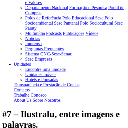
e Valores
Departamento Nacional
Formação e Pesquisa
Portal de
Compras
Polos de Referência
Polo Educacional Sesc
Polo
Socioambiental Sesc Pantanal
Polo Sociocultural Sesc
Paraty
Multimídia
Podcasts
Publicações
Vídeos
Notícias
Imprensa
Perguntas Frequentes
Sistema CNC-Sesc-Senac
Sesc Empresas
Unidades
Encontre uma unidade
Unidades móveis
Hotéis e Pousadas
Transparência e Prestação de Contas
Contatos
Trabalhe Conosco
About Us
Sobre Nosotros
#7 – Ilustralu, entre imagens e
palavras.