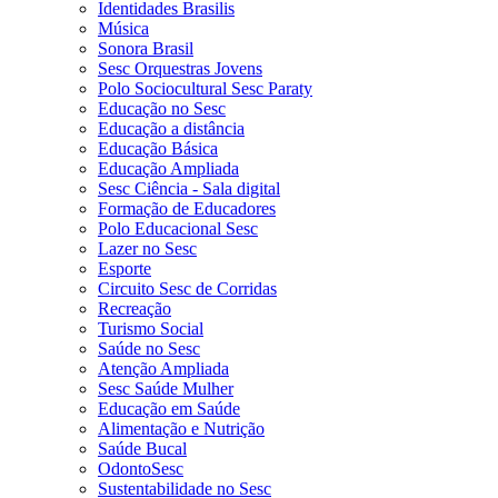
Identidades Brasilis
Música
Sonora Brasil
Sesc Orquestras Jovens
Polo Sociocultural Sesc Paraty
Educação no Sesc
Educação a distância
Educação Básica
Educação Ampliada
Sesc Ciência - Sala digital
Formação de Educadores
Polo Educacional Sesc
Lazer no Sesc
Esporte
Circuito Sesc de Corridas
Recreação
Turismo Social
Saúde no Sesc
Atenção Ampliada
Sesc Saúde Mulher
Educação em Saúde
Alimentação e Nutrição
Saúde Bucal
OdontoSesc
Sustentabilidade no Sesc