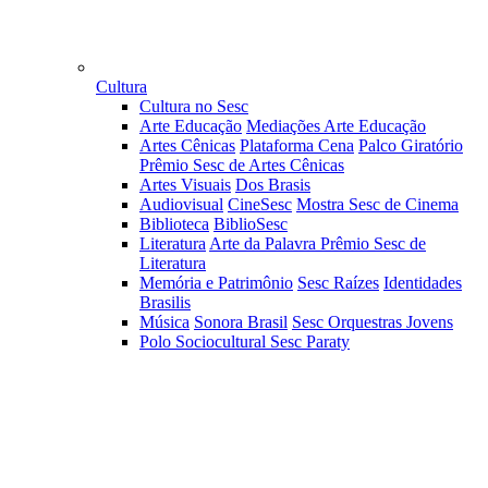
Cultura
Cultura no Sesc
Arte Educação
Mediações Arte Educação
Artes Cênicas
Plataforma Cena
Palco Giratório
Prêmio Sesc de Artes Cênicas
Artes Visuais
Dos Brasis
Audiovisual
CineSesc
Mostra Sesc de Cinema
Biblioteca
BiblioSesc
Literatura
Arte da Palavra
Prêmio Sesc de
Literatura
Memória e Patrimônio
Sesc Raízes
Identidades
Brasilis
Música
Sonora Brasil
Sesc Orquestras Jovens
Polo Sociocultural Sesc Paraty