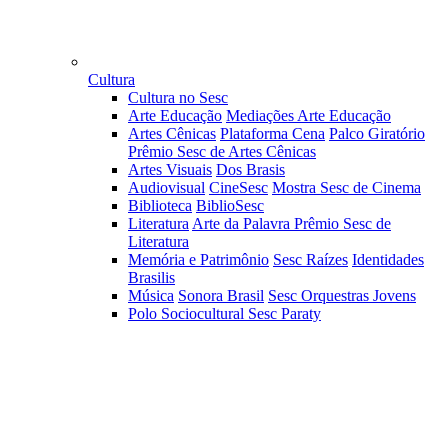
Cultura
Cultura no Sesc
Arte Educação
Mediações Arte Educação
Artes Cênicas
Plataforma Cena
Palco Giratório
Prêmio Sesc de Artes Cênicas
Artes Visuais
Dos Brasis
Audiovisual
CineSesc
Mostra Sesc de Cinema
Biblioteca
BiblioSesc
Literatura
Arte da Palavra
Prêmio Sesc de
Literatura
Memória e Patrimônio
Sesc Raízes
Identidades
Brasilis
Música
Sonora Brasil
Sesc Orquestras Jovens
Polo Sociocultural Sesc Paraty