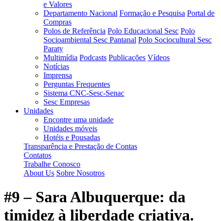
e Valores
Departamento Nacional
Formação e Pesquisa
Portal de
Compras
Polos de Referência
Polo Educacional Sesc
Polo
Socioambiental Sesc Pantanal
Polo Sociocultural Sesc
Paraty
Multimídia
Podcasts
Publicações
Vídeos
Notícias
Imprensa
Perguntas Frequentes
Sistema CNC-Sesc-Senac
Sesc Empresas
Unidades
Encontre uma unidade
Unidades móveis
Hotéis e Pousadas
Transparência e Prestação de Contas
Contatos
Trabalhe Conosco
About Us
Sobre Nosotros
#9 – Sara Albuquerque: da
timidez à liberdade criativa.