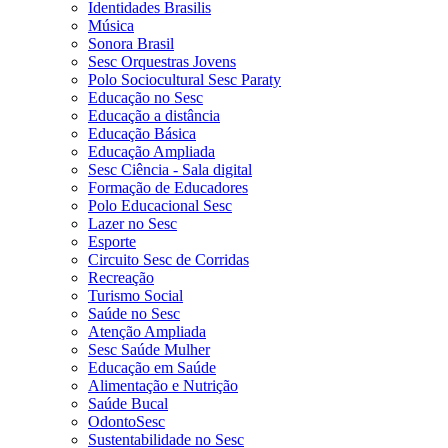
Identidades Brasilis
Música
Sonora Brasil
Sesc Orquestras Jovens
Polo Sociocultural Sesc Paraty
Educação no Sesc
Educação a distância
Educação Básica
Educação Ampliada
Sesc Ciência - Sala digital
Formação de Educadores
Polo Educacional Sesc
Lazer no Sesc
Esporte
Circuito Sesc de Corridas
Recreação
Turismo Social
Saúde no Sesc
Atenção Ampliada
Sesc Saúde Mulher
Educação em Saúde
Alimentação e Nutrição
Saúde Bucal
OdontoSesc
Sustentabilidade no Sesc