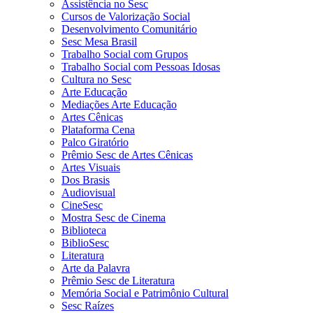
Assistência no Sesc
Cursos de Valorização Social
Desenvolvimento Comunitário
Sesc Mesa Brasil
Trabalho Social com Grupos
Trabalho Social com Pessoas Idosas
Cultura no Sesc
Arte Educação
Mediações Arte Educação
Artes Cênicas
Plataforma Cena
Palco Giratório
Prêmio Sesc de Artes Cênicas
Artes Visuais
Dos Brasis
Audiovisual
CineSesc
Mostra Sesc de Cinema
Biblioteca
BiblioSesc
Literatura
Arte da Palavra
Prêmio Sesc de Literatura
Memória Social e Patrimônio Cultural
Sesc Raízes