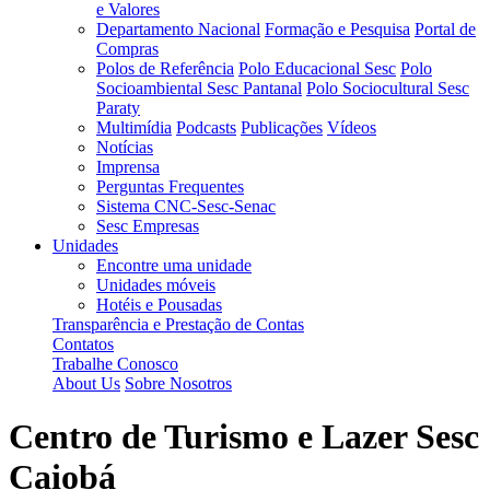
e Valores
Departamento Nacional
Formação e Pesquisa
Portal de
Compras
Polos de Referência
Polo Educacional Sesc
Polo
Socioambiental Sesc Pantanal
Polo Sociocultural Sesc
Paraty
Multimídia
Podcasts
Publicações
Vídeos
Notícias
Imprensa
Perguntas Frequentes
Sistema CNC-Sesc-Senac
Sesc Empresas
Unidades
Encontre uma unidade
Unidades móveis
Hotéis e Pousadas
Transparência e Prestação de Contas
Contatos
Trabalhe Conosco
About Us
Sobre Nosotros
Centro de Turismo e Lazer Sesc
Caiobá