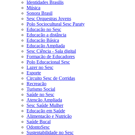
Identidades Brasilis
Música
Sonora Brasil
Sesc Orquestras Jovens
Polo Sociocultural Sesc Paraty
Educação no Sesc
Educação a distância
Educação Básica
Educação Ampliada
Sesc Ciência - Sala digital
Formação de Educadores
Polo Educacional Sesc
Lazer no Sesc
Esporte
Circuito Sesc de Corridas
Recreação
Turismo Social
Saúde no Sesc
Atenção Ampliada
Sesc Saúde Mulher
Educação em Saúde
Alimentação e Nutrição
Saúde Bucal
OdontoSesc
Sustentabilidade no Sesc