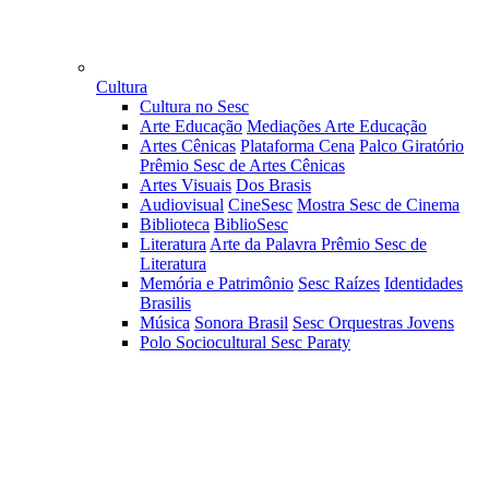
Cultura
Cultura no Sesc
Arte Educação
Mediações Arte Educação
Artes Cênicas
Plataforma Cena
Palco Giratório
Prêmio Sesc de Artes Cênicas
Artes Visuais
Dos Brasis
Audiovisual
CineSesc
Mostra Sesc de Cinema
Biblioteca
BiblioSesc
Literatura
Arte da Palavra
Prêmio Sesc de
Literatura
Memória e Patrimônio
Sesc Raízes
Identidades
Brasilis
Música
Sonora Brasil
Sesc Orquestras Jovens
Polo Sociocultural Sesc Paraty