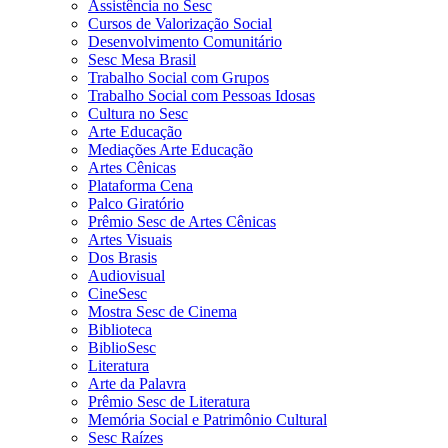
Assistência no Sesc
Cursos de Valorização Social
Desenvolvimento Comunitário
Sesc Mesa Brasil
Trabalho Social com Grupos
Trabalho Social com Pessoas Idosas
Cultura no Sesc
Arte Educação
Mediações Arte Educação
Artes Cênicas
Plataforma Cena
Palco Giratório
Prêmio Sesc de Artes Cênicas
Artes Visuais
Dos Brasis
Audiovisual
CineSesc
Mostra Sesc de Cinema
Biblioteca
BiblioSesc
Literatura
Arte da Palavra
Prêmio Sesc de Literatura
Memória Social e Patrimônio Cultural
Sesc Raízes