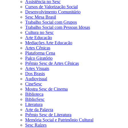
Assistência no Sesc
Cursos de Valorização Social
Desenvolvimento Comunitário
Sesc Mesa Brasil
Trabalho Social com Grupos
Trabalho Social com Pessoas Idosas
Cultura no Sesc
Arte Educação
Mediações Arte Educação
Artes Cênicas
Plataforma Cena
Palco Giratório
Prêmio Sesc de Artes Cênicas
Artes Visuais
Dos Brasis
Audiovisual
CineSesc
Mostra Sesc de Cinema
Biblioteca
BiblioSesc
Literatura
Arte da Palavra
Prêmio Sesc de Literatura
Memória Social e Patrimônio Cultural
Sesc Raízes