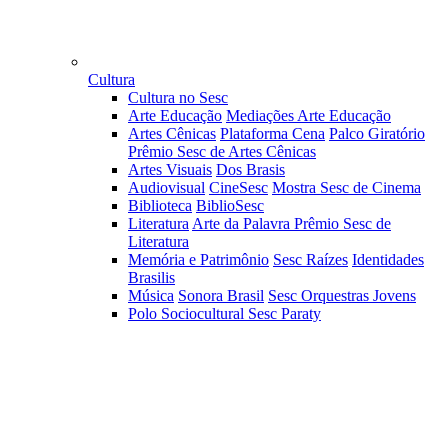
Cultura
Cultura no Sesc
Arte Educação
Mediações Arte Educação
Artes Cênicas
Plataforma Cena
Palco Giratório
Prêmio Sesc de Artes Cênicas
Artes Visuais
Dos Brasis
Audiovisual
CineSesc
Mostra Sesc de Cinema
Biblioteca
BiblioSesc
Literatura
Arte da Palavra
Prêmio Sesc de
Literatura
Memória e Patrimônio
Sesc Raízes
Identidades
Brasilis
Música
Sonora Brasil
Sesc Orquestras Jovens
Polo Sociocultural Sesc Paraty