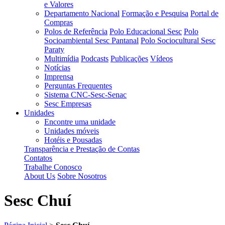
e Valores
Departamento Nacional
Formação e Pesquisa
Portal de
Compras
Polos de Referência
Polo Educacional Sesc
Polo
Socioambiental Sesc Pantanal
Polo Sociocultural Sesc
Paraty
Multimídia
Podcasts
Publicações
Vídeos
Notícias
Imprensa
Perguntas Frequentes
Sistema CNC-Sesc-Senac
Sesc Empresas
Unidades
Encontre uma unidade
Unidades móveis
Hotéis e Pousadas
Transparência e Prestação de Contas
Contatos
Trabalhe Conosco
About Us
Sobre Nosotros
Sesc Chuí