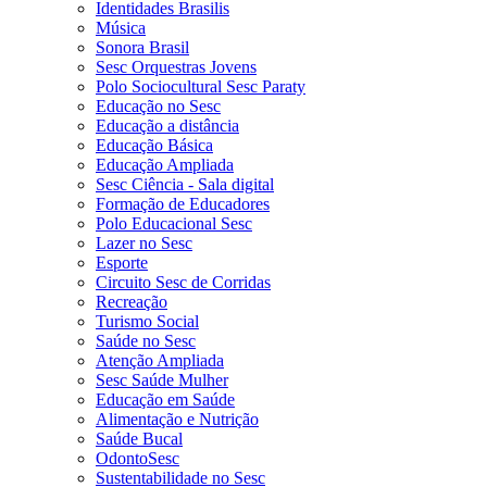
Identidades Brasilis
Música
Sonora Brasil
Sesc Orquestras Jovens
Polo Sociocultural Sesc Paraty
Educação no Sesc
Educação a distância
Educação Básica
Educação Ampliada
Sesc Ciência - Sala digital
Formação de Educadores
Polo Educacional Sesc
Lazer no Sesc
Esporte
Circuito Sesc de Corridas
Recreação
Turismo Social
Saúde no Sesc
Atenção Ampliada
Sesc Saúde Mulher
Educação em Saúde
Alimentação e Nutrição
Saúde Bucal
OdontoSesc
Sustentabilidade no Sesc