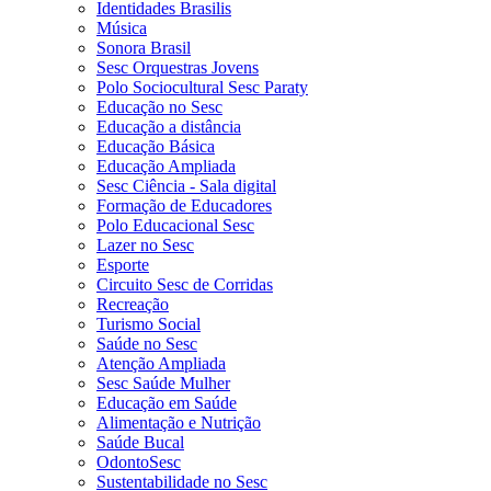
Identidades Brasilis
Música
Sonora Brasil
Sesc Orquestras Jovens
Polo Sociocultural Sesc Paraty
Educação no Sesc
Educação a distância
Educação Básica
Educação Ampliada
Sesc Ciência - Sala digital
Formação de Educadores
Polo Educacional Sesc
Lazer no Sesc
Esporte
Circuito Sesc de Corridas
Recreação
Turismo Social
Saúde no Sesc
Atenção Ampliada
Sesc Saúde Mulher
Educação em Saúde
Alimentação e Nutrição
Saúde Bucal
OdontoSesc
Sustentabilidade no Sesc