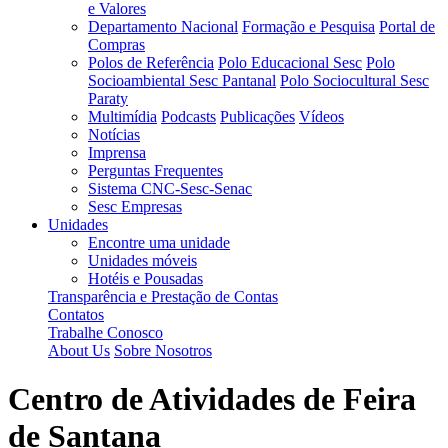
e Valores
Departamento Nacional
Formação e Pesquisa
Portal de
Compras
Polos de Referência
Polo Educacional Sesc
Polo
Socioambiental Sesc Pantanal
Polo Sociocultural Sesc
Paraty
Multimídia
Podcasts
Publicações
Vídeos
Notícias
Imprensa
Perguntas Frequentes
Sistema CNC-Sesc-Senac
Sesc Empresas
Unidades
Encontre uma unidade
Unidades móveis
Hotéis e Pousadas
Transparência e Prestação de Contas
Contatos
Trabalhe Conosco
About Us
Sobre Nosotros
Centro de Atividades de Feira
de Santana