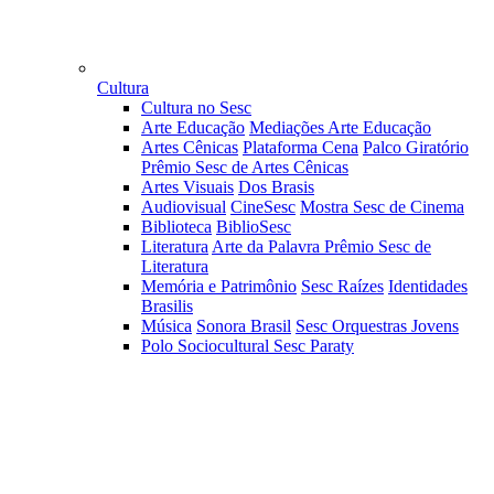
Cultura
Cultura no Sesc
Arte Educação
Mediações Arte Educação
Artes Cênicas
Plataforma Cena
Palco Giratório
Prêmio Sesc de Artes Cênicas
Artes Visuais
Dos Brasis
Audiovisual
CineSesc
Mostra Sesc de Cinema
Biblioteca
BiblioSesc
Literatura
Arte da Palavra
Prêmio Sesc de
Literatura
Memória e Patrimônio
Sesc Raízes
Identidades
Brasilis
Música
Sonora Brasil
Sesc Orquestras Jovens
Polo Sociocultural Sesc Paraty