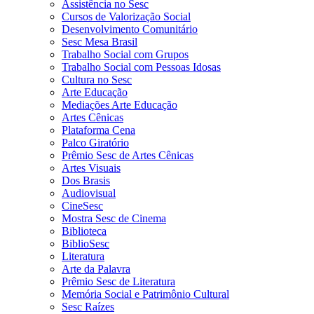
Assistência no Sesc
Cursos de Valorização Social
Desenvolvimento Comunitário
Sesc Mesa Brasil
Trabalho Social com Grupos
Trabalho Social com Pessoas Idosas
Cultura no Sesc
Arte Educação
Mediações Arte Educação
Artes Cênicas
Plataforma Cena
Palco Giratório
Prêmio Sesc de Artes Cênicas
Artes Visuais
Dos Brasis
Audiovisual
CineSesc
Mostra Sesc de Cinema
Biblioteca
BiblioSesc
Literatura
Arte da Palavra
Prêmio Sesc de Literatura
Memória Social e Patrimônio Cultural
Sesc Raízes