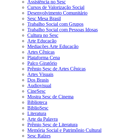
Assistência no Sesc
Cursos de Valorização Social
Desenvolvimento Comunitário
Sesc Mesa Brasil
Trabalho Social com Grupos
Trabalho Social com Pessoas Idosas
Cultura no Sesc
Arte Educação
Mediações Arte Educação
Artes Cênicas
Plataforma Cena
Palco Giratório
Prêmio Sesc de Artes Cênicas
Artes Visuais
Dos Brasis
Audiovisual
CineSesc
Mostra Sesc de Cinema
Biblioteca
BiblioSesc
Literatura
Arte da Palavra
Prêmio Sesc de Literatura
Memória Social e Patrimônio Cultural
Sesc Raízes