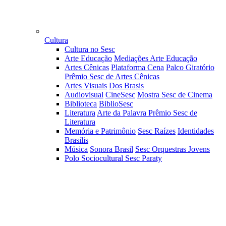
Cultura
Cultura no Sesc
Arte Educação
Mediações Arte Educação
Artes Cênicas
Plataforma Cena
Palco Giratório
Prêmio Sesc de Artes Cênicas
Artes Visuais
Dos Brasis
Audiovisual
CineSesc
Mostra Sesc de Cinema
Biblioteca
BiblioSesc
Literatura
Arte da Palavra
Prêmio Sesc de
Literatura
Memória e Patrimônio
Sesc Raízes
Identidades
Brasilis
Música
Sonora Brasil
Sesc Orquestras Jovens
Polo Sociocultural Sesc Paraty