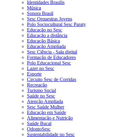
Identidades Brasilis
Música
Sonora Brasil
Sesc Orquestras Jovens
Polo Sociocultural Sesc Paraty
Educação no Sesc
Educação a distância
Educação Básica
Educação Ampliada
Sesc Ciência - Sala digital
Formação de Educadores
Polo Educacional Sesc
Lazer no Sesc
Esporte
Circuito Sesc de Corridas
Recreação
Turismo Social
Saúde no Sesc
Atenção Ampliada
Sesc Saúde Mulher
Educação em Saúde
Alimentação e Nutrição
Saúde Bucal
OdontoSesc
Sustentabilidade no Sesc