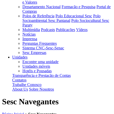
e Valores
Departamento Nacional
Formação e Pesquisa
Portal de
Compras
Polos de Referência
Polo Educacional Sesc
Polo
Socioambiental Sesc Pantanal
Polo Sociocultural Sesc
Paraty
Multimídia
Podcasts
Publicações
Vídeos
Notícias
Imprensa
Perguntas Frequentes
Sistema CNC-Sesc-Senac
Sesc Empresas
Unidades
Encontre uma unidade
Unidades móveis
Hotéis e Pousadas
Transparência e Prestação de Contas
Contatos
Trabalhe Conosco
About Us
Sobre Nosotros
Sesc Navegantes