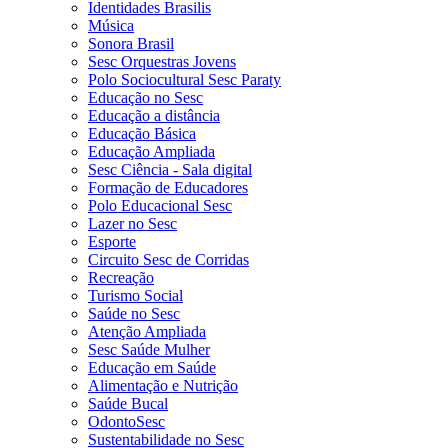
Identidades Brasilis
Música
Sonora Brasil
Sesc Orquestras Jovens
Polo Sociocultural Sesc Paraty
Educação no Sesc
Educação a distância
Educação Básica
Educação Ampliada
Sesc Ciência - Sala digital
Formação de Educadores
Polo Educacional Sesc
Lazer no Sesc
Esporte
Circuito Sesc de Corridas
Recreação
Turismo Social
Saúde no Sesc
Atenção Ampliada
Sesc Saúde Mulher
Educação em Saúde
Alimentação e Nutrição
Saúde Bucal
OdontoSesc
Sustentabilidade no Sesc