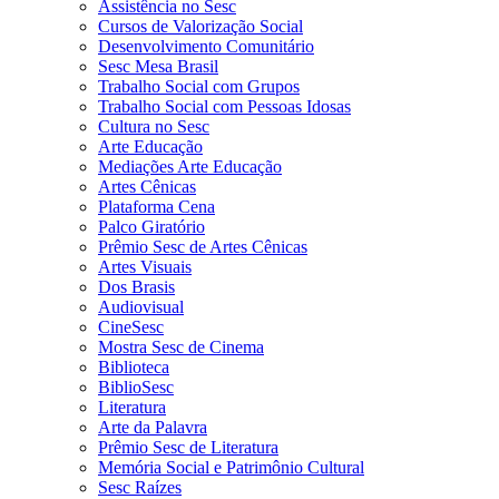
Assistência no Sesc
Cursos de Valorização Social
Desenvolvimento Comunitário
Sesc Mesa Brasil
Trabalho Social com Grupos
Trabalho Social com Pessoas Idosas
Cultura no Sesc
Arte Educação
Mediações Arte Educação
Artes Cênicas
Plataforma Cena
Palco Giratório
Prêmio Sesc de Artes Cênicas
Artes Visuais
Dos Brasis
Audiovisual
CineSesc
Mostra Sesc de Cinema
Biblioteca
BiblioSesc
Literatura
Arte da Palavra
Prêmio Sesc de Literatura
Memória Social e Patrimônio Cultural
Sesc Raízes