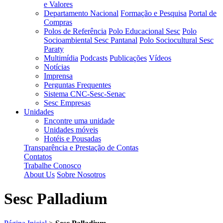
e Valores
Departamento Nacional
Formação e Pesquisa
Portal de
Compras
Polos de Referência
Polo Educacional Sesc
Polo
Socioambiental Sesc Pantanal
Polo Sociocultural Sesc
Paraty
Multimídia
Podcasts
Publicações
Vídeos
Notícias
Imprensa
Perguntas Frequentes
Sistema CNC-Sesc-Senac
Sesc Empresas
Unidades
Encontre uma unidade
Unidades móveis
Hotéis e Pousadas
Transparência e Prestação de Contas
Contatos
Trabalhe Conosco
About Us
Sobre Nosotros
Sesc Palladium