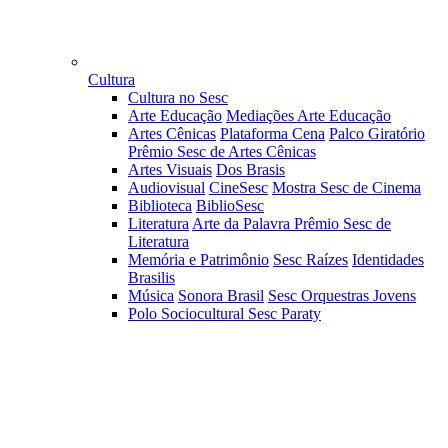
Cultura
Cultura no Sesc
Arte Educação
Mediações Arte Educação
Artes Cênicas
Plataforma Cena
Palco Giratório
Prêmio Sesc de Artes Cênicas
Artes Visuais
Dos Brasis
Audiovisual
CineSesc
Mostra Sesc de Cinema
Biblioteca
BiblioSesc
Literatura
Arte da Palavra
Prêmio Sesc de
Literatura
Memória e Patrimônio
Sesc Raízes
Identidades
Brasilis
Música
Sonora Brasil
Sesc Orquestras Jovens
Polo Sociocultural Sesc Paraty