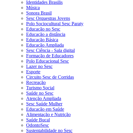
Identidades Brasilis
Música
Sonora Brasil
Sesc Orquestras Jovens
Polo Sociocultural Sesc Paraty
Educação no Sesc
Educação a distância
Educação Básica
Educação Ampliada
Sesc Ciência - Sala digital
Formação de Educadores
Polo Educacional Sesc
Lazer no Sesc
Esporte
Circuito Sesc de Corridas
Recreação
Turismo Social
Saúde no Sesc
Atenção Ampliada
Sesc Saúde Mulher
Educação em Saúde
Alimentação e Nutrição
Saúde Bucal
OdontoSesc
Sustentabilidade no Sesc