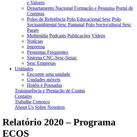
e Valores
Departamento Nacional
Formação e Pesquisa
Portal de
Compras
Polos de Referência
Polo Educacional Sesc
Polo
Socioambiental Sesc Pantanal
Polo Sociocultural Sesc
Paraty
Multimídia
Podcasts
Publicações
Vídeos
Notícias
Imprensa
Perguntas Frequentes
Sistema CNC-Sesc-Senac
Sesc Empresas
Unidades
Encontre uma unidade
Unidades móveis
Hotéis e Pousadas
Transparência e Prestação de Contas
Contatos
Trabalhe Conosco
About Us
Sobre Nosotros
Relatório 2020 – Programa
ECOS