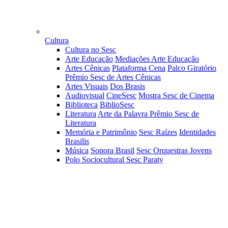
Cultura
Cultura no Sesc
Arte Educação
Mediações Arte Educação
Artes Cênicas
Plataforma Cena
Palco Giratório
Prêmio Sesc de Artes Cênicas
Artes Visuais
Dos Brasis
Audiovisual
CineSesc
Mostra Sesc de Cinema
Biblioteca
BiblioSesc
Literatura
Arte da Palavra
Prêmio Sesc de
Literatura
Memória e Patrimônio
Sesc Raízes
Identidades
Brasilis
Música
Sonora Brasil
Sesc Orquestras Jovens
Polo Sociocultural Sesc Paraty