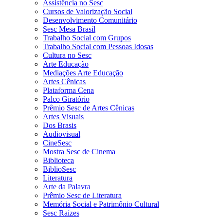
Assistência no Sesc
Cursos de Valorização Social
Desenvolvimento Comunitário
Sesc Mesa Brasil
Trabalho Social com Grupos
Trabalho Social com Pessoas Idosas
Cultura no Sesc
Arte Educação
Mediações Arte Educação
Artes Cênicas
Plataforma Cena
Palco Giratório
Prêmio Sesc de Artes Cênicas
Artes Visuais
Dos Brasis
Audiovisual
CineSesc
Mostra Sesc de Cinema
Biblioteca
BiblioSesc
Literatura
Arte da Palavra
Prêmio Sesc de Literatura
Memória Social e Patrimônio Cultural
Sesc Raízes