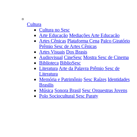
Cultura
Cultura no Sesc
Arte Educação
Mediações Arte Educação
Artes Cênicas
Plataforma Cena
Palco Giratório
Prêmio Sesc de Artes Cênicas
Artes Visuais
Dos Brasis
Audiovisual
CineSesc
Mostra Sesc de Cinema
Biblioteca
BiblioSesc
Literatura
Arte da Palavra
Prêmio Sesc de
Literatura
Memória e Patrimônio
Sesc Raízes
Identidades
Brasilis
Música
Sonora Brasil
Sesc Orquestras Jovens
Polo Sociocultural Sesc Paraty