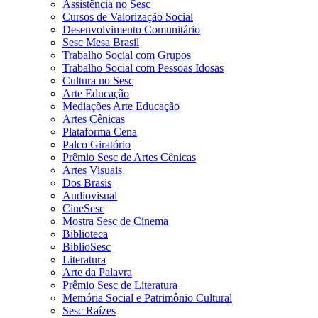
Assistência no Sesc
Cursos de Valorização Social
Desenvolvimento Comunitário
Sesc Mesa Brasil
Trabalho Social com Grupos
Trabalho Social com Pessoas Idosas
Cultura no Sesc
Arte Educação
Mediações Arte Educação
Artes Cênicas
Plataforma Cena
Palco Giratório
Prêmio Sesc de Artes Cênicas
Artes Visuais
Dos Brasis
Audiovisual
CineSesc
Mostra Sesc de Cinema
Biblioteca
BiblioSesc
Literatura
Arte da Palavra
Prêmio Sesc de Literatura
Memória Social e Patrimônio Cultural
Sesc Raízes