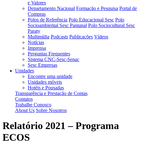
e Valores
Departamento Nacional
Formação e Pesquisa
Portal de
Compras
Polos de Referência
Polo Educacional Sesc
Polo
Socioambiental Sesc Pantanal
Polo Sociocultural Sesc
Paraty
Multimídia
Podcasts
Publicações
Vídeos
Notícias
Imprensa
Perguntas Frequentes
Sistema CNC-Sesc-Senac
Sesc Empresas
Unidades
Encontre uma unidade
Unidades móveis
Hotéis e Pousadas
Transparência e Prestação de Contas
Contatos
Trabalhe Conosco
About Us
Sobre Nosotros
Relatório 2021 – Programa
ECOS