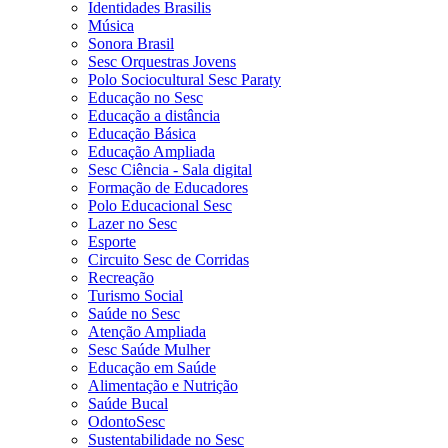
Identidades Brasilis
Música
Sonora Brasil
Sesc Orquestras Jovens
Polo Sociocultural Sesc Paraty
Educação no Sesc
Educação a distância
Educação Básica
Educação Ampliada
Sesc Ciência - Sala digital
Formação de Educadores
Polo Educacional Sesc
Lazer no Sesc
Esporte
Circuito Sesc de Corridas
Recreação
Turismo Social
Saúde no Sesc
Atenção Ampliada
Sesc Saúde Mulher
Educação em Saúde
Alimentação e Nutrição
Saúde Bucal
OdontoSesc
Sustentabilidade no Sesc