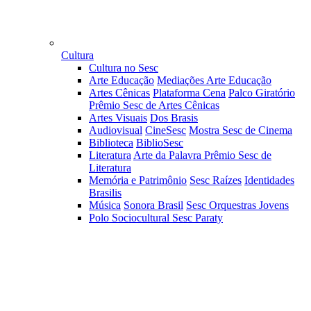
Cultura
Cultura no Sesc
Arte Educação
Mediações Arte Educação
Artes Cênicas
Plataforma Cena
Palco Giratório
Prêmio Sesc de Artes Cênicas
Artes Visuais
Dos Brasis
Audiovisual
CineSesc
Mostra Sesc de Cinema
Biblioteca
BiblioSesc
Literatura
Arte da Palavra
Prêmio Sesc de
Literatura
Memória e Patrimônio
Sesc Raízes
Identidades
Brasilis
Música
Sonora Brasil
Sesc Orquestras Jovens
Polo Sociocultural Sesc Paraty