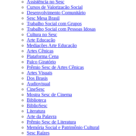
Assistência no Sesc
Cursos de Valorização Social
Desenvolvimento Comunitário
Sesc Mesa Brasil
Trabalho Social com Grupos
Trabalho Social com Pessoas Idosas
Cultura no Sesc
Arte Educação
Mediações Arte Educação
Artes Cênicas
Plataforma Cena
Palco Giratório
Prêmio Sesc de Artes Cênicas
Artes Visuais
Dos Brasis
Audiovisual
CineSesc
Mostra Sesc de Cinema
Biblioteca
BiblioSesc
Literatura
Arte da Palavra
Prêmio Sesc de Literatura
Memória Social e Patrimônio Cultural
Sesc Raízes