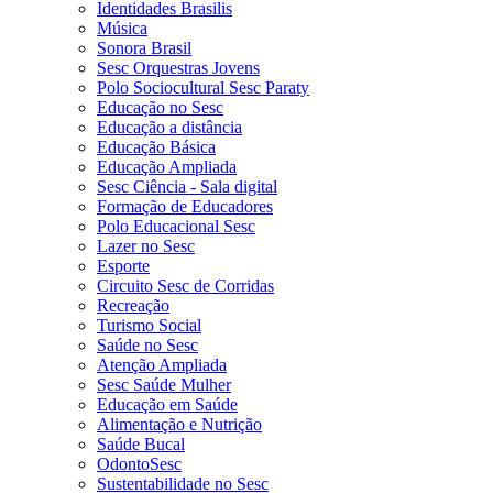
Identidades Brasilis
Música
Sonora Brasil
Sesc Orquestras Jovens
Polo Sociocultural Sesc Paraty
Educação no Sesc
Educação a distância
Educação Básica
Educação Ampliada
Sesc Ciência - Sala digital
Formação de Educadores
Polo Educacional Sesc
Lazer no Sesc
Esporte
Circuito Sesc de Corridas
Recreação
Turismo Social
Saúde no Sesc
Atenção Ampliada
Sesc Saúde Mulher
Educação em Saúde
Alimentação e Nutrição
Saúde Bucal
OdontoSesc
Sustentabilidade no Sesc