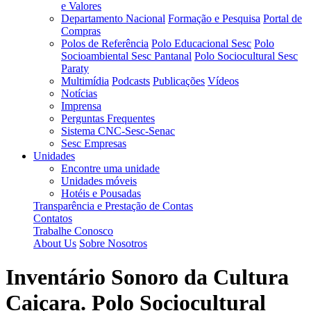
e Valores
Departamento Nacional
Formação e Pesquisa
Portal de
Compras
Polos de Referência
Polo Educacional Sesc
Polo
Socioambiental Sesc Pantanal
Polo Sociocultural Sesc
Paraty
Multimídia
Podcasts
Publicações
Vídeos
Notícias
Imprensa
Perguntas Frequentes
Sistema CNC-Sesc-Senac
Sesc Empresas
Unidades
Encontre uma unidade
Unidades móveis
Hotéis e Pousadas
Transparência e Prestação de Contas
Contatos
Trabalhe Conosco
About Us
Sobre Nosotros
Inventário Sonoro da Cultura
Caiçara. Polo Sociocultural