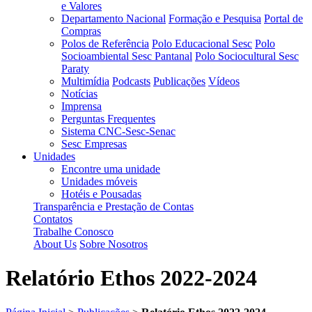
e Valores
Departamento Nacional
Formação e Pesquisa
Portal de
Compras
Polos de Referência
Polo Educacional Sesc
Polo
Socioambiental Sesc Pantanal
Polo Sociocultural Sesc
Paraty
Multimídia
Podcasts
Publicações
Vídeos
Notícias
Imprensa
Perguntas Frequentes
Sistema CNC-Sesc-Senac
Sesc Empresas
Unidades
Encontre uma unidade
Unidades móveis
Hotéis e Pousadas
Transparência e Prestação de Contas
Contatos
Trabalhe Conosco
About Us
Sobre Nosotros
Relatório Ethos 2022-2024