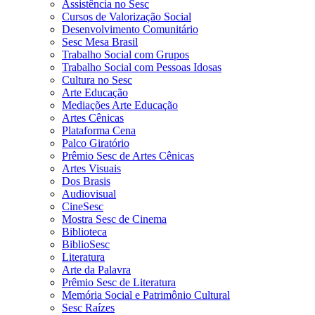
Assistência no Sesc
Cursos de Valorização Social
Desenvolvimento Comunitário
Sesc Mesa Brasil
Trabalho Social com Grupos
Trabalho Social com Pessoas Idosas
Cultura no Sesc
Arte Educação
Mediações Arte Educação
Artes Cênicas
Plataforma Cena
Palco Giratório
Prêmio Sesc de Artes Cênicas
Artes Visuais
Dos Brasis
Audiovisual
CineSesc
Mostra Sesc de Cinema
Biblioteca
BiblioSesc
Literatura
Arte da Palavra
Prêmio Sesc de Literatura
Memória Social e Patrimônio Cultural
Sesc Raízes