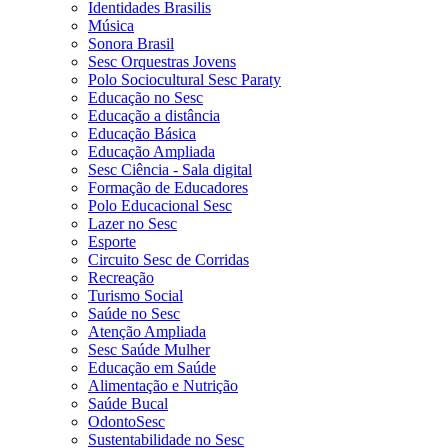
Identidades Brasilis
Música
Sonora Brasil
Sesc Orquestras Jovens
Polo Sociocultural Sesc Paraty
Educação no Sesc
Educação a distância
Educação Básica
Educação Ampliada
Sesc Ciência - Sala digital
Formação de Educadores
Polo Educacional Sesc
Lazer no Sesc
Esporte
Circuito Sesc de Corridas
Recreação
Turismo Social
Saúde no Sesc
Atenção Ampliada
Sesc Saúde Mulher
Educação em Saúde
Alimentação e Nutrição
Saúde Bucal
OdontoSesc
Sustentabilidade no Sesc