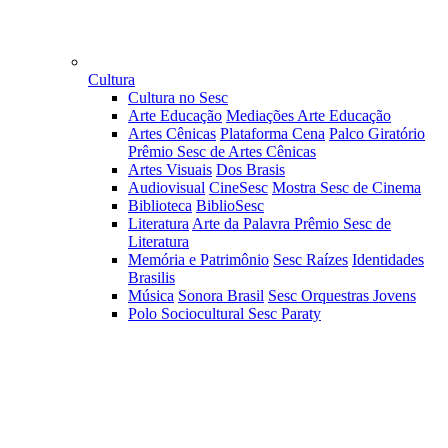
Cultura
Cultura no Sesc
Arte Educação
Mediações Arte Educação
Artes Cênicas
Plataforma Cena
Palco Giratório
Prêmio Sesc de Artes Cênicas
Artes Visuais
Dos Brasis
Audiovisual
CineSesc
Mostra Sesc de Cinema
Biblioteca
BiblioSesc
Literatura
Arte da Palavra
Prêmio Sesc de
Literatura
Memória e Patrimônio
Sesc Raízes
Identidades
Brasilis
Música
Sonora Brasil
Sesc Orquestras Jovens
Polo Sociocultural Sesc Paraty