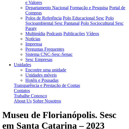
e Valores
Departamento Nacional
Formação e Pesquisa
Portal de
Compras
Polos de Referência
Polo Educacional Sesc
Polo
Socioambiental Sesc Pantanal
Polo Sociocultural Sesc
Paraty
Multimídia
Podcasts
Publicações
Vídeos
Notícias
Imprensa
Perguntas Frequentes
Sistema CNC-Sesc-Senac
Sesc Empresas
Unidades
Encontre uma unidade
Unidades móveis
Hotéis e Pousadas
Transparência e Prestação de Contas
Contatos
Trabalhe Conosco
About Us
Sobre Nosotros
Museu de Florianópolis. Sesc
em Santa Catarina – 2023