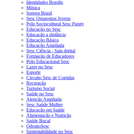
Identidades Brasilis
Música
Sonora Brasil
Sesc Orquestras Jovens
Polo Sociocultural Sesc Paraty
Educação no Sesc
Educação a distância
Educação Básica
Educação Ampliada
Sesc Ciência - Sala digital
Formação de Educadores
Polo Educacional Sesc
Lazer no Sesc
Esporte
Circuito Sesc de Corridas
Recreação
Turismo Social
Saúde no Sesc
Atenção Ampliada
Sesc Saúde Mulher
Educação em Saúde
Alimentação e Nutrição
Saúde Bucal
OdontoSesc
Sustentabilidade no Sesc