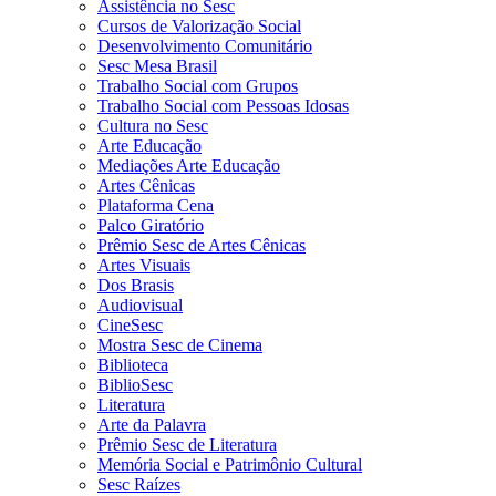
Assistência no Sesc
Cursos de Valorização Social
Desenvolvimento Comunitário
Sesc Mesa Brasil
Trabalho Social com Grupos
Trabalho Social com Pessoas Idosas
Cultura no Sesc
Arte Educação
Mediações Arte Educação
Artes Cênicas
Plataforma Cena
Palco Giratório
Prêmio Sesc de Artes Cênicas
Artes Visuais
Dos Brasis
Audiovisual
CineSesc
Mostra Sesc de Cinema
Biblioteca
BiblioSesc
Literatura
Arte da Palavra
Prêmio Sesc de Literatura
Memória Social e Patrimônio Cultural
Sesc Raízes