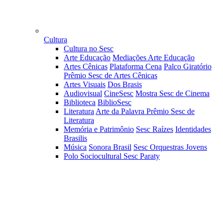
Cultura
Cultura no Sesc
Arte Educação
Mediações Arte Educação
Artes Cênicas
Plataforma Cena
Palco Giratório
Prêmio Sesc de Artes Cênicas
Artes Visuais
Dos Brasis
Audiovisual
CineSesc
Mostra Sesc de Cinema
Biblioteca
BiblioSesc
Literatura
Arte da Palavra
Prêmio Sesc de
Literatura
Memória e Patrimônio
Sesc Raízes
Identidades
Brasilis
Música
Sonora Brasil
Sesc Orquestras Jovens
Polo Sociocultural Sesc Paraty