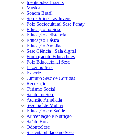
Identidades Brasilis
Música
Sonora Brasil
Sesc Orquestras Jovens
Polo Sociocultural Sesc Paraty
Educação no Sesc
Educação a distância
Educação Básica
Educação Ampliada
Sesc Ciência - Sala digital
Formação de Educadores
Polo Educacional Sesc
Lazer no Sesc
Esporte
Circuito Sesc de Corridas
Recreação
Turismo Social
Saúde no Sesc
Atenção Ampliada
Sesc Saúde Mulher
Educação em Saúde
Alimentação e Nutrição
Saúde Bucal
OdontoSesc
Sustentabilidade no Sesc