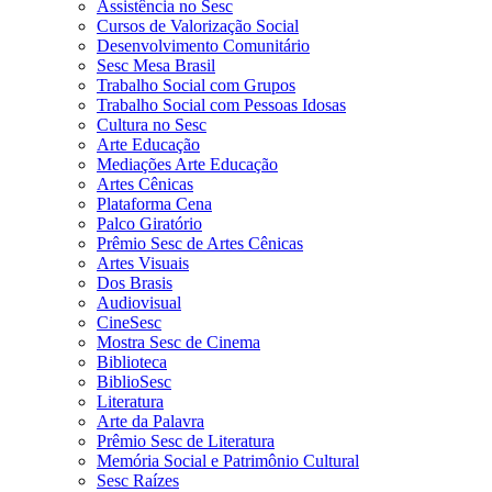
Assistência no Sesc
Cursos de Valorização Social
Desenvolvimento Comunitário
Sesc Mesa Brasil
Trabalho Social com Grupos
Trabalho Social com Pessoas Idosas
Cultura no Sesc
Arte Educação
Mediações Arte Educação
Artes Cênicas
Plataforma Cena
Palco Giratório
Prêmio Sesc de Artes Cênicas
Artes Visuais
Dos Brasis
Audiovisual
CineSesc
Mostra Sesc de Cinema
Biblioteca
BiblioSesc
Literatura
Arte da Palavra
Prêmio Sesc de Literatura
Memória Social e Patrimônio Cultural
Sesc Raízes