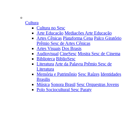
Cultura
Cultura no Sesc
Arte Educação
Mediações Arte Educação
Artes Cênicas
Plataforma Cena
Palco Giratório
Prêmio Sesc de Artes Cênicas
Artes Visuais
Dos Brasis
Audiovisual
CineSesc
Mostra Sesc de Cinema
Biblioteca
BiblioSesc
Literatura
Arte da Palavra
Prêmio Sesc de
Literatura
Memória e Patrimônio
Sesc Raízes
Identidades
Brasilis
Música
Sonora Brasil
Sesc Orquestras Jovens
Polo Sociocultural Sesc Paraty