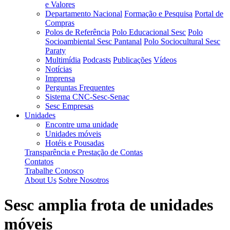
e Valores
Departamento Nacional
Formação e Pesquisa
Portal de
Compras
Polos de Referência
Polo Educacional Sesc
Polo
Socioambiental Sesc Pantanal
Polo Sociocultural Sesc
Paraty
Multimídia
Podcasts
Publicações
Vídeos
Notícias
Imprensa
Perguntas Frequentes
Sistema CNC-Sesc-Senac
Sesc Empresas
Unidades
Encontre uma unidade
Unidades móveis
Hotéis e Pousadas
Transparência e Prestação de Contas
Contatos
Trabalhe Conosco
About Us
Sobre Nosotros
Sesc amplia frota de unidades
móveis