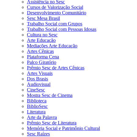
Assistência no Sesc
Cursos de Valorização Social
Desenvolvimento Comunitário
Sesc Mesa Brasil
Trabalho Social com Grupos
Trabalho Social com Pessoas Idosas
Cultura no Sesc
Arte Educação
Mediações Arte Educação
Artes Cênicas
Plataforma Cena
Palco Giratório
Prêmio Sesc de Artes Cênicas
Artes Visuais
Dos Brasis
Audiovisual
CineSesc
Mostra Sesc de Cinema
Biblioteca
BiblioSesc
Literatura
Arte da Palavra
Prêmio Sesc de Literatura
Memória Social e Patrimônio Cultural
Sesc Raízes