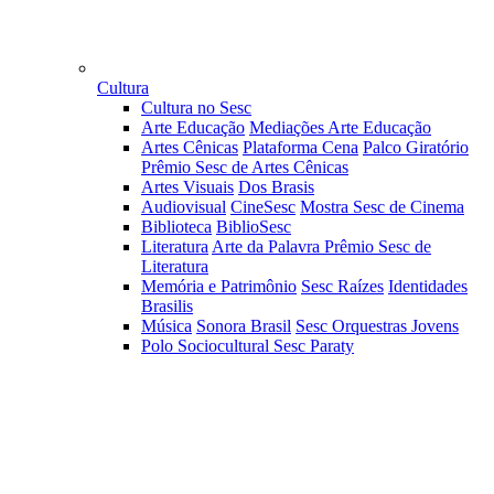
Cultura
Cultura no Sesc
Arte Educação
Mediações Arte Educação
Artes Cênicas
Plataforma Cena
Palco Giratório
Prêmio Sesc de Artes Cênicas
Artes Visuais
Dos Brasis
Audiovisual
CineSesc
Mostra Sesc de Cinema
Biblioteca
BiblioSesc
Literatura
Arte da Palavra
Prêmio Sesc de
Literatura
Memória e Patrimônio
Sesc Raízes
Identidades
Brasilis
Música
Sonora Brasil
Sesc Orquestras Jovens
Polo Sociocultural Sesc Paraty