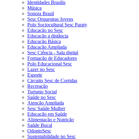
Identidades Brasilis
Música
Sonora Brasil
Sesc Orquestras Jovens
Polo Sociocultural Sesc Paraty
Educação no Sesc
Educação a distância
Educação Básica
Educação Ampliada
Sesc Ciência - Sala digital
Formação de Educadores
Polo Educacional Sesc
Lazer no Sesc
Esporte
Circuito Sesc de Corridas
Recreação
Turismo Social
Saúde no Sesc
Atenção Ampliada
Sesc Saúde Mulher
Educação em Saúde
Alimentação e Nutrição
Saúde Bucal
OdontoSesc
Sustentabilidade no Sesc