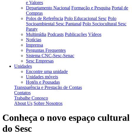
e Valores
Departamento Nacional
Formação e Pesquisa
Portal de
Compras
Polos de Referência
Polo Educacional Sesc
Polo
Socioambiental Sesc Pantanal
Polo Sociocultural Sesc
Paraty
Multimídia
Podcasts
Publicações
Vídeos
Notícias
Imprensa
Perguntas Frequentes
Sistema CNC-Sesc-Senac
Sesc Empresas
Unidades
Encontre uma unidade
Unidades móveis
Hotéis e Pousadas
Transparência e Prestação de Contas
Contatos
Trabalhe Conosco
About Us
Sobre Nosotros
Conheça o novo espaço cultural
do Sesc