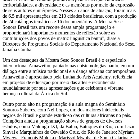
territorialidades, a diversidade e as memórias por meio da expressão
de seus autores e intérpretes. Nesses 25 anos de atuação, foram mais
de 6,5 mil apresentações em 210 cidades brasileiras, com a produção
de 24 catálogos temáticos e 16 documentários. A Mostra Sesc
Sonora Brasil traz um recorte dessa ampla programação e
proporcionará importantes momentos de reflexão sobre as
contribuições dos povos de matriz linguística bantu”, disse a
Diretores de Programas Sociais do Departamento Nacional do Sesc,
Janaína Cunha.
Um dos destaques da Mostra Sesc Sonora Brasil é o espetáculo
internacional Amawethu, pautado nas epistemologias bantu, em um
diálogo entre a música tradicional e a dança africana contemporânea.
Amawethu é apresentado pela Luthando Arts Academy, referência
em projetos de educação por meio das artes e reconhecida
mundialmente por suas apresentações que celebram a vibrante
herança cultural da África do Sul.
Outro ponto alto na programação é a aula magna do Seminário
Sonoros Saberes, com Nei Lopes, um dos maiores intelectuais
negros do Brasil e grande estudioso das culturas africanas no país.
Compõem ainda a programação shows de grupos de diversos
estados, como Malungo IXI, da Bahia; Batuques do Rio, com Lazir
Sinval e Marquinhos de Oswaldo Cruz, do Rio de Janeiro; Myriam
Mwewa, François Muleka e Marissol Mwaba, de Santa Catarina e