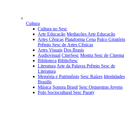
Cultura
Cultura no Sesc
Arte Educação
Mediações Arte Educação
Artes Cênicas
Plataforma Cena
Palco Giratório
Prêmio Sesc de Artes Cênicas
Artes Visuais
Dos Brasis
Audiovisual
CineSesc
Mostra Sesc de Cinema
Biblioteca
BiblioSesc
Literatura
Arte da Palavra
Prêmio Sesc de
Literatura
Memória e Patrimônio
Sesc Raízes
Identidades
Brasilis
Música
Sonora Brasil
Sesc Orquestras Jovens
Polo Sociocultural Sesc Paraty