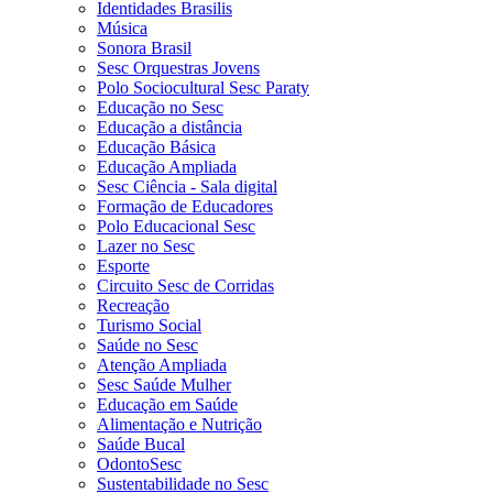
Identidades Brasilis
Música
Sonora Brasil
Sesc Orquestras Jovens
Polo Sociocultural Sesc Paraty
Educação no Sesc
Educação a distância
Educação Básica
Educação Ampliada
Sesc Ciência - Sala digital
Formação de Educadores
Polo Educacional Sesc
Lazer no Sesc
Esporte
Circuito Sesc de Corridas
Recreação
Turismo Social
Saúde no Sesc
Atenção Ampliada
Sesc Saúde Mulher
Educação em Saúde
Alimentação e Nutrição
Saúde Bucal
OdontoSesc
Sustentabilidade no Sesc