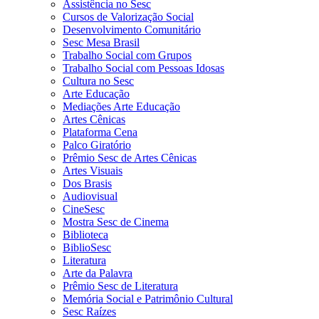
Assistência no Sesc
Cursos de Valorização Social
Desenvolvimento Comunitário
Sesc Mesa Brasil
Trabalho Social com Grupos
Trabalho Social com Pessoas Idosas
Cultura no Sesc
Arte Educação
Mediações Arte Educação
Artes Cênicas
Plataforma Cena
Palco Giratório
Prêmio Sesc de Artes Cênicas
Artes Visuais
Dos Brasis
Audiovisual
CineSesc
Mostra Sesc de Cinema
Biblioteca
BiblioSesc
Literatura
Arte da Palavra
Prêmio Sesc de Literatura
Memória Social e Patrimônio Cultural
Sesc Raízes