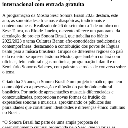
internacional com entrada gratuita
A programação da Mostra Sesc Sonora Brasil 2023 destaca, este
ano, as sonoridades africanas e diaspóricas, tradicionais e
contemporâneas. Realizado de 26 de setembro a 1 de outubro no
Sesc Tijuca, no Rio de Janeiro, o evento oferece um panorama da
circulação do projeto Sonora Brasil, que trabalha no biênio
2022/2023 o tema Culturas Bantu: afro-sonoridades tradicionais e
contemporâneas, destacando a contribuição dos povos de línguas
bantu para a música brasileira. Grupos de diferentes regiões do país
e do exterior se apresentarão na Mostra, que também contará com
oficinas, feira cultural e gastronômica, programação infantil e o
Seminário Sonoros Saberes, com palestras e rodas de conversa sobre
o tema.
Criado há 25 anos, o Sonora Brasil é um projeto temático, que tem
como objetivo a preservação e difusão do patrimônio cultural
brasileiro. Por meio de apresentações musicais diferenciadas e
contextualizadas, proporciona novas formas de fruição de
expressões sonoras e musicais, aproximando os públicos das
pluralidades que constituem identidades e diferenças étnico-culturais
no Brasil.
“O Sonora Brasil faz parte de uma ampla proposta de
desenvolvimento cultural promovida pelo Sesc, que valoriza as