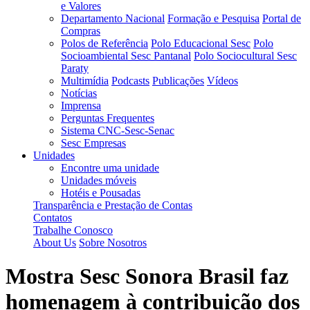
e Valores
Departamento Nacional
Formação e Pesquisa
Portal de
Compras
Polos de Referência
Polo Educacional Sesc
Polo
Socioambiental Sesc Pantanal
Polo Sociocultural Sesc
Paraty
Multimídia
Podcasts
Publicações
Vídeos
Notícias
Imprensa
Perguntas Frequentes
Sistema CNC-Sesc-Senac
Sesc Empresas
Unidades
Encontre uma unidade
Unidades móveis
Hotéis e Pousadas
Transparência e Prestação de Contas
Contatos
Trabalhe Conosco
About Us
Sobre Nosotros
Mostra Sesc Sonora Brasil faz
homenagem à contribuição dos