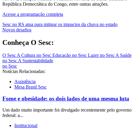
República Democrática do Congo, entre outras atrações.
Acesse a programação completa
Navegação
Sesc no RS atua para mitigar os impactos da chuva no estado
Novos desafios
de
Post
Conheça O Sesc:
O Sesc
A Cultura no Sesc
Educação no Sesc
Lazer no Sesc
A Saúde
no Sesc
A Sustentabilidade
no Sesc
Notícias Relacionadas:
Assistência
Mesa Brasil Sesc
Fome e obesidade: os dois lados de uma mesma luta
Um dado muito importante foi divulgado recentemente pelo governo
federal: a...
Institucional