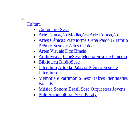
Cultura
Cultura no Sesc
Arte Educação
Mediações Arte Educação
Artes Cênicas
Plataforma Cena
Palco Giratório
Prêmio Sesc de Artes Cênicas
Artes Visuais
Dos Brasis
Audiovisual
CineSesc
Mostra Sesc de Cinema
Biblioteca
BiblioSesc
Literatura
Arte da Palavra
Prêmio Sesc de
Literatura
Memória e Patrimônio
Sesc Raízes
Identidades
Brasilis
Música
Sonora Brasil
Sesc Orquestras Jovens
Polo Sociocultural Sesc Paraty