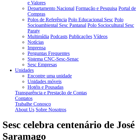
e Valores
Departamento Nacional
Formação e Pesquisa
Portal de
Compras
Polos de Referência
Polo Educacional Sesc
Polo
Socioambiental Sesc Pantanal
Polo Sociocultural Sesc
Paraty
Multimídia
Podcasts
Publicações
Vídeos
Notícias
Imprensa
Perguntas Frequentes
Sistema CNC-Sesc-Senac
Sesc Empresas
Unidades
Encontre uma unidade
Unidades móveis
Hotéis e Pousadas
Transparência e Prestação de Contas
Contatos
Trabalhe Conosco
About Us
Sobre Nosotros
Sesc celebra centenário de José
Saramago