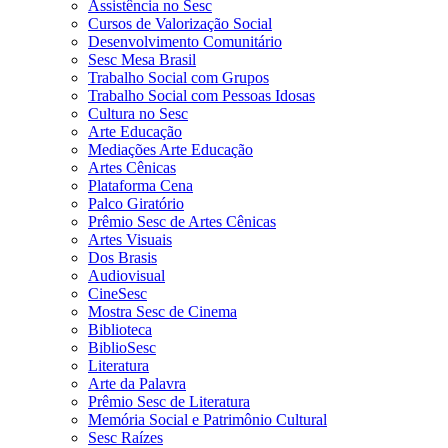
Assistência no Sesc
Cursos de Valorização Social
Desenvolvimento Comunitário
Sesc Mesa Brasil
Trabalho Social com Grupos
Trabalho Social com Pessoas Idosas
Cultura no Sesc
Arte Educação
Mediações Arte Educação
Artes Cênicas
Plataforma Cena
Palco Giratório
Prêmio Sesc de Artes Cênicas
Artes Visuais
Dos Brasis
Audiovisual
CineSesc
Mostra Sesc de Cinema
Biblioteca
BiblioSesc
Literatura
Arte da Palavra
Prêmio Sesc de Literatura
Memória Social e Patrimônio Cultural
Sesc Raízes