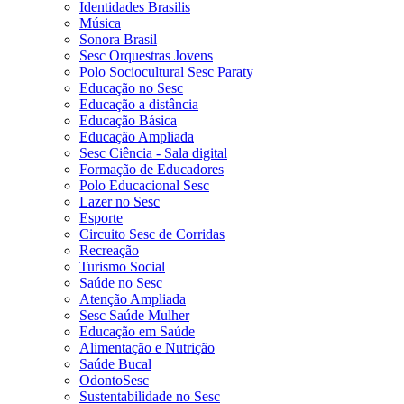
Identidades Brasilis
Música
Sonora Brasil
Sesc Orquestras Jovens
Polo Sociocultural Sesc Paraty
Educação no Sesc
Educação a distância
Educação Básica
Educação Ampliada
Sesc Ciência - Sala digital
Formação de Educadores
Polo Educacional Sesc
Lazer no Sesc
Esporte
Circuito Sesc de Corridas
Recreação
Turismo Social
Saúde no Sesc
Atenção Ampliada
Sesc Saúde Mulher
Educação em Saúde
Alimentação e Nutrição
Saúde Bucal
OdontoSesc
Sustentabilidade no Sesc