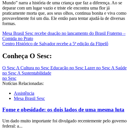
Mundo” narra a história de uma criança que faz a diferença. Ao se
deparar com um lugar vazio e triste ele encontra uma flor já
praticamente morta que, aos seus olhos, continua bonita e viva como
provavelmente foi um dia. Ele então para tentar ajudá-la de diversas
formas.
Navegação
Mesa Brasil Sesc recebe doação no lançamento do Brasil Fraterno –
Comida no Prato
de
Centro Histórico de Salvador recebe a 5ª edição da Flipelô
Post
Conheça O Sesc:
O Sesc
A Cultura no Sesc
Educação no Sesc
Lazer no Sesc
A Saúde
no Sesc
A Sustentabilidade
no Sesc
Notícias Relacionadas:
Assistência
Mesa Brasil Sesc
Fome e obesidade: os dois lados de uma mesma luta
Um dado muito importante foi divulgado recentemente pelo governo
federal: a...