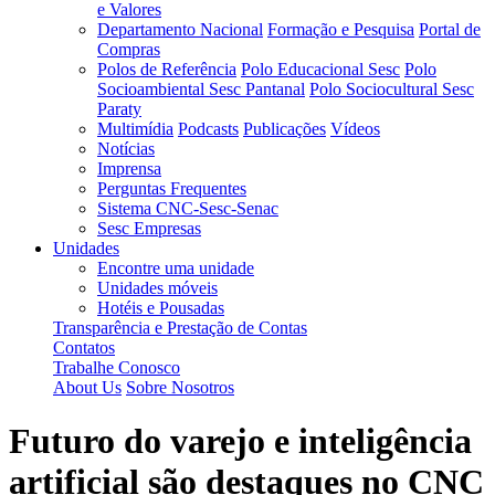
e Valores
Departamento Nacional
Formação e Pesquisa
Portal de
Compras
Polos de Referência
Polo Educacional Sesc
Polo
Socioambiental Sesc Pantanal
Polo Sociocultural Sesc
Paraty
Multimídia
Podcasts
Publicações
Vídeos
Notícias
Imprensa
Perguntas Frequentes
Sistema CNC-Sesc-Senac
Sesc Empresas
Unidades
Encontre uma unidade
Unidades móveis
Hotéis e Pousadas
Transparência e Prestação de Contas
Contatos
Trabalhe Conosco
About Us
Sobre Nosotros
Futuro do varejo e inteligência
artificial são destaques no CNC