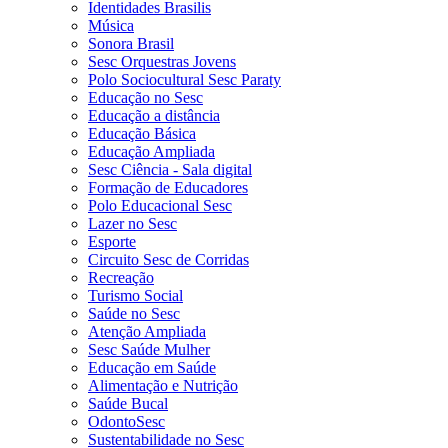
Identidades Brasilis
Música
Sonora Brasil
Sesc Orquestras Jovens
Polo Sociocultural Sesc Paraty
Educação no Sesc
Educação a distância
Educação Básica
Educação Ampliada
Sesc Ciência - Sala digital
Formação de Educadores
Polo Educacional Sesc
Lazer no Sesc
Esporte
Circuito Sesc de Corridas
Recreação
Turismo Social
Saúde no Sesc
Atenção Ampliada
Sesc Saúde Mulher
Educação em Saúde
Alimentação e Nutrição
Saúde Bucal
OdontoSesc
Sustentabilidade no Sesc