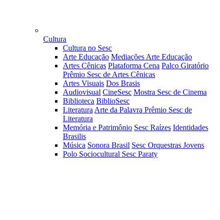
Cultura
Cultura no Sesc
Arte Educação
Mediações Arte Educação
Artes Cênicas
Plataforma Cena
Palco Giratório
Prêmio Sesc de Artes Cênicas
Artes Visuais
Dos Brasis
Audiovisual
CineSesc
Mostra Sesc de Cinema
Biblioteca
BiblioSesc
Literatura
Arte da Palavra
Prêmio Sesc de
Literatura
Memória e Patrimônio
Sesc Raízes
Identidades
Brasilis
Música
Sonora Brasil
Sesc Orquestras Jovens
Polo Sociocultural Sesc Paraty