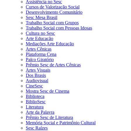
Assistência no Sesc
Cursos de Valorização Social
Desenvolvimento Comunitário
Sesc Mesa Brasil
Trabalho Social com Grupos
Trabalho Social com Pessoas Idosas
Cultura no Sesc
Arte Educação
Mediações Arte Educação
Artes Cênicas
Plataforma Cena
Palco Giratório
Prêmio Sesc de Artes Cênicas
Artes Visuais
Dos Brasis
Audiovisual
CineSesc
Mostra Sesc de Cinema
Biblioteca
BiblioSesc
Literatura
Arte da Palavra
Prêmio Sesc de Literatura
Memória Social e Patrimônio Cultural
Sesc Raízes