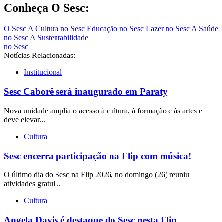
Post
Conheça O Sesc:
O Sesc
A Cultura no Sesc
Educação no Sesc
Lazer no Sesc
A Saúde
no Sesc
A Sustentabilidade
no Sesc
Notícias Relacionadas:
Institucional
Sesc Caborê será inaugurado em Paraty
Nova unidade amplia o acesso à cultura, à formação e às artes e
deve elevar...
Cultura
Sesc encerra participação na Flip com música!
O último dia do Sesc na Flip 2026, no domingo (26) reuniu
atividades gratui...
Cultura
Angela Davis é destaque do Sesc nesta Flip