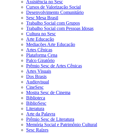
Assistência no Sesc
Cursos de Valorização Social
Desenvolvimento Comunitário
Sesc Mesa Brasil
Trabalho Social com Grupos
Trabalho Social com Pessoas Idosas
Cultura no Sesc
Arte Educação
Mediações Arte Educação
Artes Cênicas
Plataforma Cena
Palco Giratório
Prêmio Sesc de Artes Cênicas
Artes Visuais
Dos Brasis
Audiovisual
CineSesc
Mostra Sesc de Cinema
Biblioteca
BiblioSesc
Literatura
Arte da Palavra
Prêmio Sesc de Literatura
Memória Social e Patrimônio Cultural
Sesc Raízes