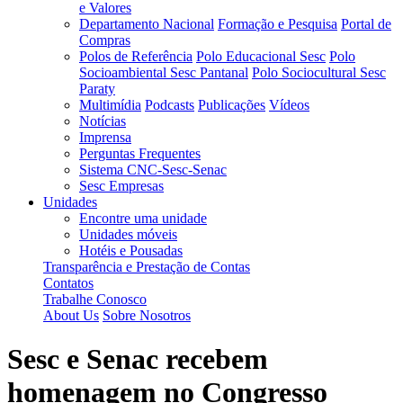
e Valores
Departamento Nacional
Formação e Pesquisa
Portal de
Compras
Polos de Referência
Polo Educacional Sesc
Polo
Socioambiental Sesc Pantanal
Polo Sociocultural Sesc
Paraty
Multimídia
Podcasts
Publicações
Vídeos
Notícias
Imprensa
Perguntas Frequentes
Sistema CNC-Sesc-Senac
Sesc Empresas
Unidades
Encontre uma unidade
Unidades móveis
Hotéis e Pousadas
Transparência e Prestação de Contas
Contatos
Trabalhe Conosco
About Us
Sobre Nosotros
Sesc e Senac recebem
homenagem no Congresso