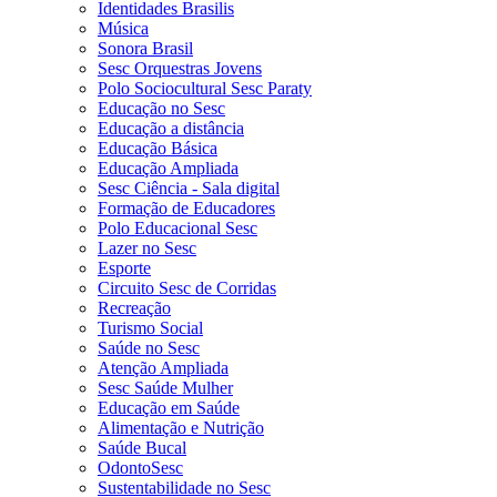
Identidades Brasilis
Música
Sonora Brasil
Sesc Orquestras Jovens
Polo Sociocultural Sesc Paraty
Educação no Sesc
Educação a distância
Educação Básica
Educação Ampliada
Sesc Ciência - Sala digital
Formação de Educadores
Polo Educacional Sesc
Lazer no Sesc
Esporte
Circuito Sesc de Corridas
Recreação
Turismo Social
Saúde no Sesc
Atenção Ampliada
Sesc Saúde Mulher
Educação em Saúde
Alimentação e Nutrição
Saúde Bucal
OdontoSesc
Sustentabilidade no Sesc