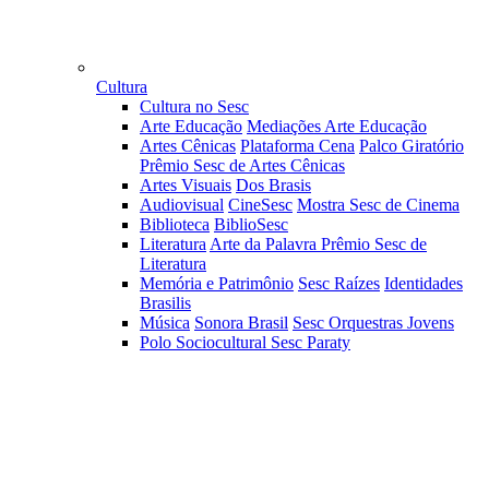
Cultura
Cultura no Sesc
Arte Educação
Mediações Arte Educação
Artes Cênicas
Plataforma Cena
Palco Giratório
Prêmio Sesc de Artes Cênicas
Artes Visuais
Dos Brasis
Audiovisual
CineSesc
Mostra Sesc de Cinema
Biblioteca
BiblioSesc
Literatura
Arte da Palavra
Prêmio Sesc de
Literatura
Memória e Patrimônio
Sesc Raízes
Identidades
Brasilis
Música
Sonora Brasil
Sesc Orquestras Jovens
Polo Sociocultural Sesc Paraty